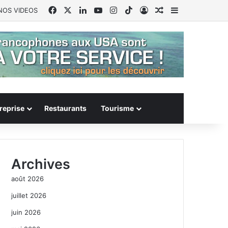
Facebook
X
Linkedin
YouTube
Instagram
TikTok
Connexion
Article Aléatoire
Sidebar (barr
NOS VIDEOS
reprise
Restaurants
Tourisme
Archives
août 2026
juillet 2026
juin 2026