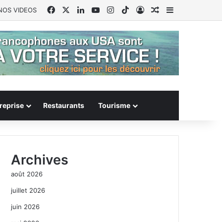
Facebook
X
Linkedin
YouTube
Instagram
TikTok
Connexion
Article Aléatoire
Sidebar (barr
NOS VIDEOS
reprise
Restaurants
Tourisme
Archives
août 2026
juillet 2026
juin 2026