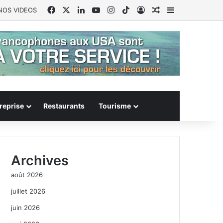
Facebook
X
Linkedin
YouTube
Instagram
TikTok
Connexion
Article Aléatoire
Sidebar (barr
NOS VIDEOS
reprise
Restaurants
Tourisme
Archives
août 2026
juillet 2026
juin 2026