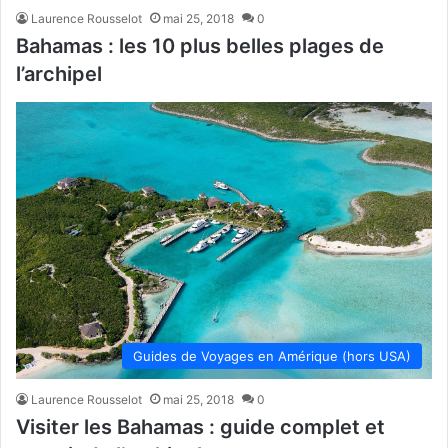
Laurence Rousselot
mai 25, 2018
0
Bahamas : les 10 plus belles plages de
l’archipel
Guides de Voyages en Amérique (hors USA)
Laurence Rousselot
mai 25, 2018
0
Visiter les Bahamas : guide complet et