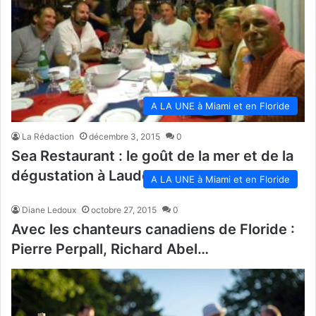
A LA UNE à Miami et en Floride
La Rédaction
décembre 3, 2015
0
Sea Restaurant : le goût de la mer et de la
dégustation à Lauderdale-by-the-Sea
A LA UNE à Miami et en Floride
Diane Ledoux
octobre 27, 2015
0
Avec les chanteurs canadiens de Floride :
Pierre Perpall, Richard Abel…