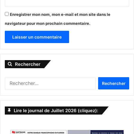
– Voir aussi :
Enregistrer mon nom, mon e-mail et mon site dans le
–
Une interview de l’abbé Marc Vernoy sur sa mission en
Floride
navigateur pour mon prochain commentaire.
– «
Le sens des fêtes de Pâques pour un catholique
» par
l’abbé Vernoy
A
l
Rechercher
t
e
R
r
e
n
c
h
a
e
Lire le journal de Juillet 2026 (cliquez):
t
r
c
i
h
v
e