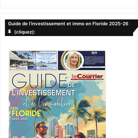
Guide de l’investissement et immo en Floride 2025-26
(cliquez):
Florian Dauny, avocat d’immigration en Floride
Abbé Marc Vernoy
catholique
Fraternité Saint Pie X
pèlerinage