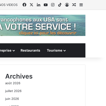
Facebook
X
Linkedin
YouTube
Instagram
TikTok
Connexion
Article Aléatoire
Sidebar (barr
NOS VIDEOS
reprise
Restaurants
Tourisme
Archives
août 2026
juillet 2026
juin 2026