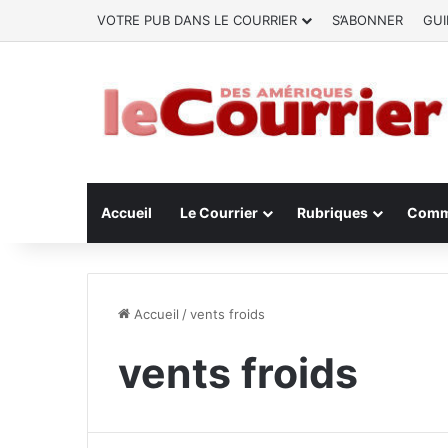
VOTRE PUB DANS LE COURRIER
S’ABONNER
GUI
Accueil
Le Courrier
Rubriques
Comm
Accueil
/
vents froids
vents froids