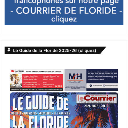
documents visent aussi à minimiser l’intervention des
tribunaux dans les cas d’incapacités de mineurs (enfant de
moins de 18 ans), en effet, il faut savoir qu’en Floride si un
mineur hérite de plus de $15,000.00, un
guardianship
doit
être mis en place. À défaut de planification, les procédures
de
guardianship (tutelles ou curatelles)
sont nécessaires
et nous nous occupons aussi de ces cas.
Le Guide de la Floride 2025-26 (cliquez)
Contact :
Tél Broward: (954) 527-8540
Tél Miami: (305) 704-7098
Info@theintlawfirm.com
www.theintlawfirm.com