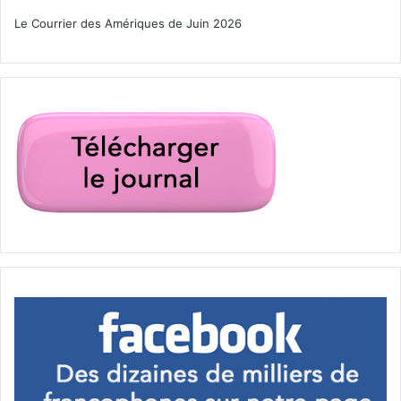
disputent pas). Cette procédure s’appelle le
Probate
. Elle
Le Courrier des Amériques de Juin 2026
est nécessaire pour distribuer les biens de la personne
décédée, qu’elle soit résidente de Floride ou pas. La
procédure n’est en général pas compliquée ni très longue
mais elle peut le devenir pour les non-résidents lorsque
qu’il y a des problématiques liées aux taxes (car L’IRS n’a
pas totalement rattrapé son retard depuis la COVID et que
les traités internationaux visant à éviter la double taxation
des successions s’appliquent, cela peut prendre un
certain temps avant de pouvoir clôturer la procédure).
Concernant les incapacités des adultes, le droit floridien
permet d’éviter l’intervention de la cour en établissant des
mandats d’inaptitudes (le «
durable power of attorney
»),
des trusts, et bien d’autres documents qui permettent de
choisir la personne qui prendra des décisions en cas
d’incapacités. Ces documents peuvent grandement
faciliter des situations parfois très tristes. Certains de ces