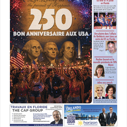
spécialement pour les expatriés ou les
snowbirds
. Il est
donc vraiment recommandé de consulter avec des
professionnels pour éviter des complications ou des
résultats non voulus. Par exemple, il faut savoir qu’en
Floride,
tenancy by entireties
(c’est-à-dire que le bien est
titré au nom de deux personnes mariées) a pour résultat
que l’époux survivant hérite de la totalité du bien même si
un testament stipule le contraire. Il faut aussi savoir que si
la succession d’une personne dépend du droit floridien,
cette personne peut déshériter ses enfants (à l’exception
de la résidence familiale le « homestead » tant que les
enfants sont mineurs) car il n’y a pas vraiment d’héritiers
réservataires en Floride. En fait, en droit floridien, les
époux sont mieux protégé que les enfants.
En ce qui
concerne, les procédures de succession elle-mêmes,
comme nous n’avons pas de notaires, les successions en
Floride s’administrent au tribunal, (même s’il y a un
testament, que tout est en ordre, et que les héritiers ne se