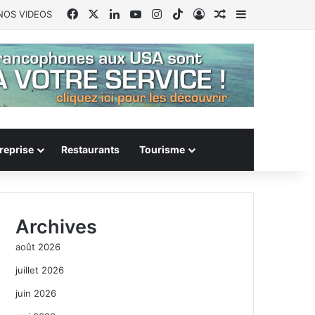
Facebook
X
Linkedin
YouTube
Instagram
TikTok
Connexion
Article Aléatoire
Sidebar (barr
NOS VIDEOS
reprise
Restaurants
Tourisme
Archives
août 2026
juillet 2026
juin 2026