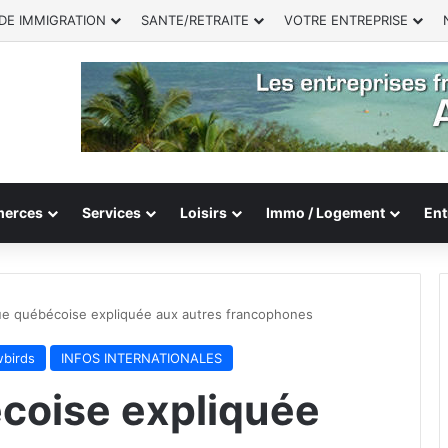
DE IMMIGRATION
SANTE/RETRAITE
VOTRE ENTREPRISE
erces
Services
Loisirs
Immo / Logement
Ent
ue québécoise expliquée aux autres francophones
wbirds
INFOS INTERNATIONALES
coise expliquée