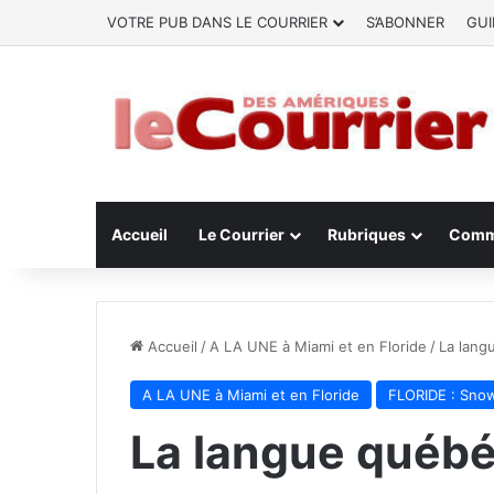
VOTRE PUB DANS LE COURRIER
S’ABONNER
GUI
Accueil
Le Courrier
Rubriques
Comm
Accueil
/
A LA UNE à Miami et en Floride
/
La lang
A LA UNE à Miami et en Floride
FLORIDE : Sno
La langue québé