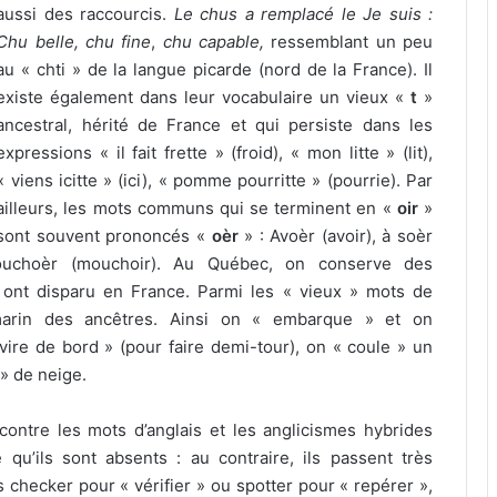
aussi des raccourcis.
Le chus a remplacé le Je suis :
Chu belle, chu fine
,
chu capable,
ressemblant un peu
au « chti » de la langue picarde (nord de la France). Il
existe également dans leur vocabulaire un vieux «
t
»
ancestral, hérité de France et qui persiste dans les
expressions « il fait frette » (froid), « mon litte » (lit),
« viens icitte » (ici), « pomme pourritte » (pourrie). Par
ailleurs, les mots communs qui se terminent en «
oir
»
sont souvent prononcés «
oèr
» : Avoèr (avoir), à soèr
n mouchoèr (mouchoir). Au Québec, on conserve des
 ont disparu en France. Parmi les « vieux » mots de
marin des ancêtres. Ainsi on « embarque » et on
vire de bord » (pour faire demi-tour), on « coule » un
» de neige.
 contre les mots d’anglais et les anglicismes hybrides
qu’ils sont absents : au contraire, ils passent très
 checker pour « vérifier » ou spotter pour « repérer »,