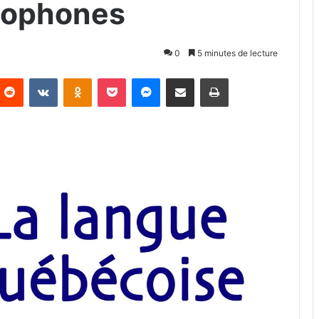
cophones
0
5 minutes de lecture
Reddit
VKontakte
Odnoklassniki
Pocket
Messenger
Partager par email
Imprimer