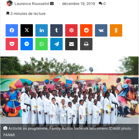
Laurence Rousselot
E
décembre 19, 2019
0
n
3 minutes de lecture
v
Facebook
X
Linkedin
Tumblr
Pinterest
Reddit
VKontakte
Odnoklassniki
o
y
Pocket
Messenger
WhatsApp
Telegram
Partager par email
Imprimer
e
r
u
n
c
o
u
r
r
i
e
l
Activité au programme, Family Action Network Movement (Crédit photo :
FANM)