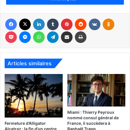
Marleine Bastien,
Facebook
X
Linkedin
Tumblr
Pinterest
Reddit
VKontakte
Odnoklassniki
présidente de Family
Action Network
Pocket
Messenger
WhatsApp
Telegram
Partager par email
Imprimer
Movement (Crédit
photo : FANM)
Cette association a été créée en 1991 par Marleine Bastien
dans le but de faciliter l’adaptation des milliers de réfugiés
Articles similaires
haïtiens qui rentraient en Floride et avaient besoin d’aide.
De 1991 à l’année 2000, Family Action Network Movement
était purement une organisation bénévole qui avait pour
focus, l’éducation et le soutien des réfugiés avec une
concentration spéciale sur les femmes, car lorsque l’on
investit sur les femmes, la famille en bénéficie
Miami : Thierry Peyroux
nommé consul général de
immédiatement. L’association soutien plus de 5 000
Fermeture d’Alligator
France, il succèdera à
familles ayant des revenus faibles et besoin d’aide.
Alcatraz : la fin d’un centre
Raphaël Trapp