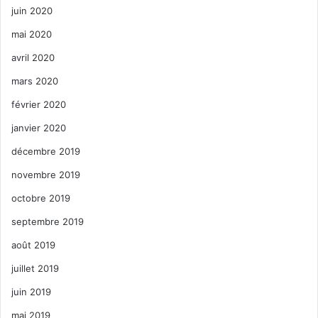
Family Action Network Movement
FANM
juin 2020
Floride
mai 2020
avril 2020
Francophonie et associations francophones en
Floride
mars 2020
février 2020
Haïti
haïtiens
immigration
janvier 2020
Miami
microcrédit
organisation
décembre 2019
prévention
revenus faibles
novembre 2019
octobre 2019
sensibilisation
soins
septembre 2019
août 2019
juillet 2019
juin 2019
mai 2019