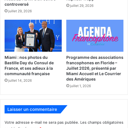
controversé
juillet 29, 2026
juillet 29, 2026
Nous avons à peu près 300 membres qui paient une faible
contribution annuelle allant de 25 et 100 dollars, selon leur
capacité financière. Mais nous sommes en recherche
Miami : nos photos du
Programme des associations
Bastille Day du Consul de
francophones en Floride –
permanente de nouveaux membres pour nous aider dans
France, et ses adieux à la
Juillet 2026, présenté par
notre mission, et qui accepte de contribuer d’une façon ou
communauté française
Miami Accueil et Le Courrier
d’une autre selon leur expertise, leur capacité ou leur
des Amériques
juillet 14, 2026
intérêt. S’ils n’ont aucune qualification, nous pouvons leur
juillet 1, 2026
offrir des formations pour les aider. Nous avons aussi bien
sûr besoin de bénévoles, et de dons financiers pour
financer nos actions.
Laisser un commentaire
Notre mission se décline à travers différents programmes.
Votre adresse e-mail ne sera pas publiée.
Les champs obligatoires