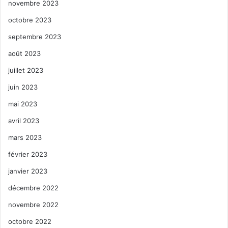
novembre 2023
site internet !
octobre 2023
septembre 2023
août 2023
juillet 2023
Family Action Network
juin 2023
Movement, Inc. (FANM)
mai 2023
avril 2023
th
100 NE 84
Street, Suite 150,
mars 2023
Miami, FL 33138
février 2023
Téléphone : (305) 756-8050
janvier 2023
décembre 2022
E-mail :
novembre 2022
communications@fanm.org
octobre 2022