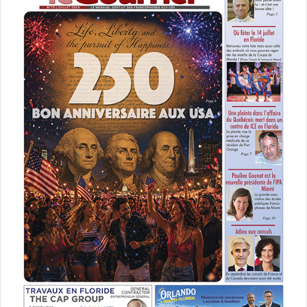
– LE CDA : Comment, en tant qu’artiste, avez-vous
vécu l’interdiction de scène durant ces longs mois ?
– SUGAR SAMMY :
Pas mal. Avant je roulais à 100 000
milles à l’heure, toujours dans une ambiance de travail. On
ne prenait pas le temps d’évaluer nos vies et nos parcours.
Je pense que beaucoup de gens ont ressenti la même
chose. Donc ça m’a fait du bien, ça m’a permis de me
reposer et de pouvoir mettre un focus sur mes relations,
de faire évoluer mes qualités d’auteur.
– LE CDA : Et la pandémie a-t-elle beaucoup
changé l’esprit de vos spectacles ?
– SUGAR SAMMY :
Comme je le disais ça m’a donné
l’envie – à ce point dans ma carrière – d’améliorer mon
écriture, mais aussi de pousser les limites aussi loin que
possible, sans filtre.
– LE CDA : Attendez… vous êtes en train de nous