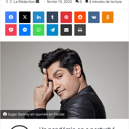
Envoyer
La Rédaction
février 15, 2022
0
4 minutes de lecture
un
Facebook
X
Linkedin
Tumblr
Pinterest
Reddit
VKontakte
Odnoklas
courriel
Pocket
Messenger
WhatsApp
Telegram
Partager par email
Imprimer
Sugar Sammy en tournée en Floride