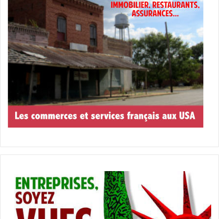
– SUGAR SAMMY :
Ça devrait aller. Il y a une autre chose
que je fais quand je viens en Floride, c’est passer du
temps dans les quartiers québécois et français pour
observer, discuter avec les gens, observer comment ils
vivent. Je vais y retourner cette fois-ci….
– LE CDA : Ça va être discret. Vous mettez un
masque pour passer incognito ?
– SUGAR SAMMY :
Ha ha ha! Ce n’est pas toujours facile.
Je regrette un peu cette époque ; par exemple lorsque
je
suis arrivé en France personne ne me connaissait. Je
passais mon temps à aller poser des questions aux gens,
en vivant comme un Parisien, mais je continue assez
souvent à aller observer !