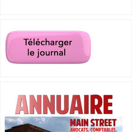
– LE CDA : Qu’est-ce que vous aimez faire en
Floride quand vous n’y travaillez pas ?
– SUGAR SAMMY :
Là je vais arriver de Montréal donc
rien que de retrouver soleil et plage, pour moi c’est
beaucoup. Jusqu’à présent j’ai eu très peu de temps pour
faire du tourisme en Floride. J’ai juste pu me reposer à
South Beach quelques fois. D’ailleurs si les lecteurs
veulent me donner des conseils sur les meilleurs
restaurants ou sur les meilleurs quartiers à habiter, je suis
preneur, ils peuvent venir sur mes réseaux sociaux m’en
parler !
– LE CDA : Si vos réseaux sociaux ne sont pas
cancellés auparavant !