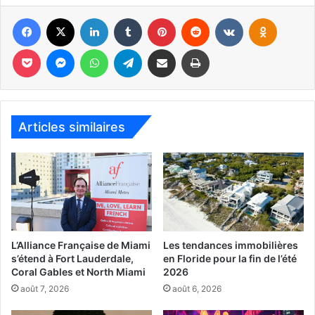
Facebook
X
Linkedin
Tumblr
Pinterest
Reddit
VKontakte
Odnoklas
Pocket
Messenger
WhatsApp
Telegram
Partager par email
Imprimer
Sugar Sammy US Tour, deux
dates en Floride :
Articles similaires
– Le 3 mars : Boca Raton
Boca Black Box Center for the Arts, 8221 Glades
Road Suite # 10, Boca Raton, FL 33434
– Le 4 mars : West Palm Beach
L’Alliance Française de Miami
Les tendances immobilières
s’étend à Fort Lauderdale,
en Floride pour la fin de l’été
The Kelsey Theater, 700 Park Ave, Lake Park,
Coral Gables et North Miami
2026
FL 33403
août 7, 2026
août 6, 2026