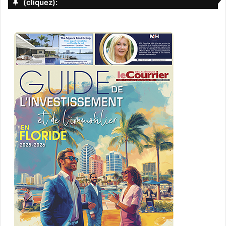
(cliquez):
boca raton
entretien
Floride
interview
rencontre
show
spectacle
Sugar Sammy