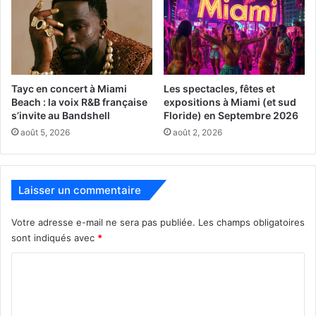
www.sugarsammy.com
– LE COURRIER DES AMERIQUES : Sammy, vous
Tayc en concert à Miami
Les spectacles, fêtes et
réalisez des tournées nationales en anglais aux
Beach : la voix R&B française
expositions à Miami (et sud
Etats-Unis, y êtes-vous aussi célèbre que Gad
s’invite au Bandshell
Floride) en Septembre 2026
Elmaleh ?
août 5, 2026
août 2, 2026
– SUGAR SAMMY :
Je ne répondrai pas à vos
provocations, mais effectivement j’ai beaucoup de fans
chez les Américains. J’ai d’abord débuté ma carrière en
Laisser un commentaire
anglais avant de me concentrer sur le public francophone.
Votre adresse e-mail ne sera pas publiée.
Les champs obligatoires
J’ai repris les tournées aux États-Unis à partir de 2017,
sont indiqués avec
*
mais ce n’était pas de la même taille. Cette fois on a quand
même 52 spectacles au programme entre le 3 mars et le
C
10 juillet !
o
m
– LE CDA : Faire un spectacle en anglais en Floride