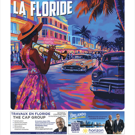
– SUGAR SAMMY :
Il suffit de canceller Twitter. En un clic
ce n’est plus sur mon téléphone. Auparavant ça aurait été
plus difficile pour moi de le faire. La différence est peut-
être là.
– LE CDA : Vous en parlez de la « cancellation »
durant vos spectacles ?
– SUGAR SAMMY :
Oui, j’avertis le public. Y’en a qui vont
être choqués, mais le rire finit toujours par gagner.