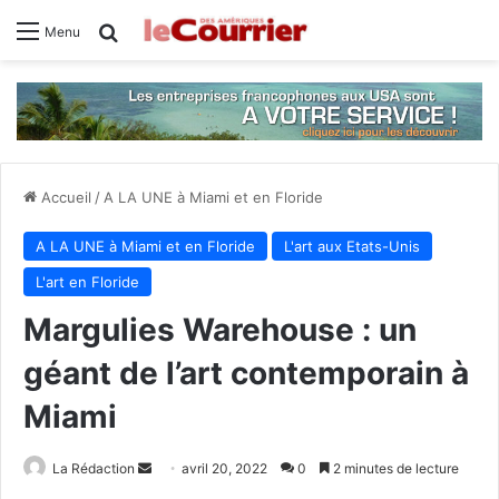
Rechercher
Menu
Accueil
/
A LA UNE à Miami et en Floride
A LA UNE à Miami et en Floride
L'art aux Etats-Unis
L'art en Floride
Margulies Warehouse : un
géant de l’art contemporain à
Miami
Envoyer
La Rédaction
avril 20, 2022
0
2 minutes de lecture
un