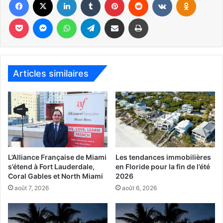
Pocket
Messenger
WhatsApp
Telegram
Partager par email
Imprimer
La Margulies Collection at the Warehouse de Miami
Mais la Margelies Warehouse, ce sont surtout des œuvres
imposantes dans des entrepôts « vintage » qui sont
encore plus démesurés. C’est en 1998 que
le
Articles similaires
développeur immobilier (et collectionneur) Martin Z.
Margulies a ouvert le premier espace à cet endroit, avec
sa curatrice, Katherine Hinds. Puis, de décennie en
décennie, ça s’est agrandit jusqu’à la dimension actuelle
de 4645m2.
L’Alliance Française de Miami
Les tendances immobilières
s’étend à Fort Lauderdale,
en Floride pour la fin de l’été
Coral Gables et North Miami
2026
août 7, 2026
août 6, 2026