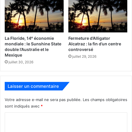
La Floride, 14ᵉ économie
Fermeture d’Alligator
Lors de la Miami Art Week, début décembre, la Margulies
mondiale : le Sunshine State
Alcatraz : la fin d’un centre
est prise d’assaut par des milliers de visiteurs
double l’Australie et le
controversé
internationaux. Le reste du temps vous pouvez vous
Mexique
juillet 29, 2026
perdre presque seul dans ces galeries, ce qui provoque
juillet 30, 2026
une sensation étrange, hors du temps. A chaque pièce
c’est un peu comme si vous étiez « téléporté » depuis le
vaisseau de Star Trek vers une nouvelle planète dont vous
Laisser un commentaire
n’aviez pas connaissance.
Votre adresse e-mail ne sera pas publiée.
Les champs obligatoires
sont indiqués avec
*
C
o