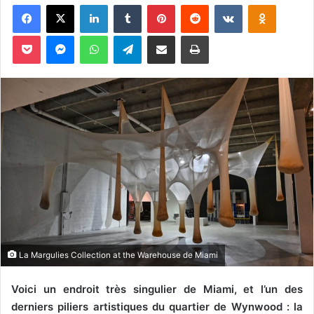
Facebook
X
Linkedin
Tumblr
Pinterest
Reddit
VKontakte
Odnoklas
courriel
Pocket
Messenger
WhatsApp
Telegram
Partager par email
Imprimer
La Margulies Collection at the Warehouse de Miami
Voici un endroit très singulier de Miami, et l’un des
derniers piliers artistiques du quartier de Wynwood : la