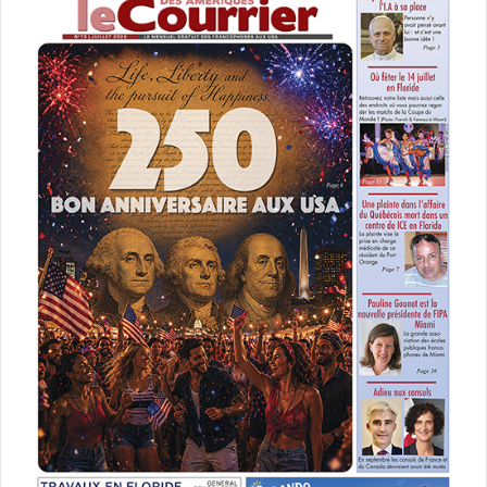
Unfired Clay Torso, Mark Manders 2015. La Margulies Collection
at the Warehouse de Miami
La Margulies Warehouse n’ouvre que d’octobre à avril,
donc on publie un peu tardivement cet article, mais en
tout cas vous pouvez prendre date pour la fin de l’année !
Margulies Warehouse :
591 NW 27th St – Miami, FL 33127
Telephone: 305.576.1051
Email:
mcollection@bellsouth.net