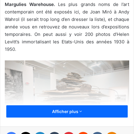
Margulies Warehouse.
Les plus grands noms de l’art
contemporain ont été exposés ici, de Joan Miró à Andy
Wahrol (il serait trop long d’en dresser la liste), et chaque
année vous en retrouvez de nouveaux lors d’expositions
temporaires. On peut aussi y voir 200 photos d’Helen
Levitt’s immortalisant les Etats-Unis des années 1930 à
1950.
Afficher plus
Facebook
X
Linkedin
Tumblr
Pinterest
Reddit
VKontakte
Odnoklas