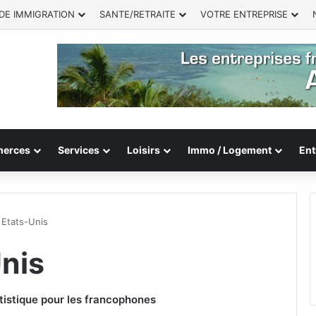
DE IMMIGRATION
SANTE/RETRAITE
VOTRE ENTREPRISE
erces
Services
Loisirs
Immo / Logement
Ent
x Etats-Unis
Unis
artistique pour les francophones