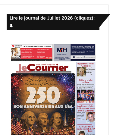
e
r
c
Lire le journal de Juillet 2026 (cliquez):
h
e
r
: