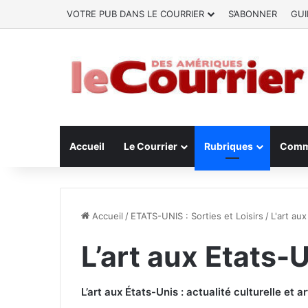
VOTRE PUB DANS LE COURRIER
S’ABONNER
GUI
Accueil
Le Courrier
Rubriques
Comm
Accueil
/
ETATS-UNIS : Sorties et Loisirs
/
L'art au
L’art aux Etats-
L’art aux États-Unis : actualité culturelle et 