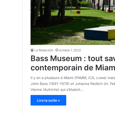
La Rédaction
octobre 1, 2022
Bass Museum : tout sav
contemporain de Miami
Il y en a plusieurs à Miami (PAMM, ICA, Lowe) mai
John Bass (1891-1978) et Johanna Redlich (m. Feb. 
Vienne (Autriche) qui s’étaient…
Lire la suite »