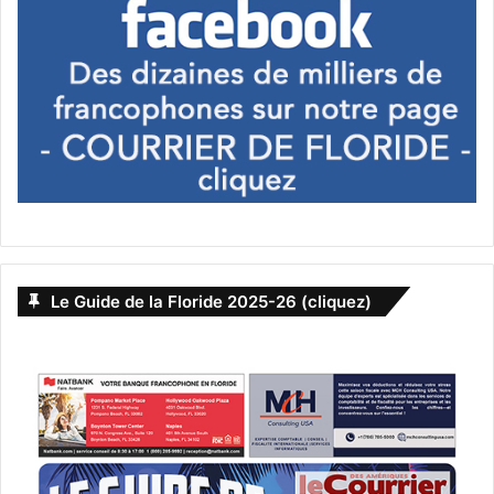
Comme bon nombre d’artistes au succès posthume, Curtis
passa le reste de sa vie auprès de ces peuples qui lui
apprirent la langue et le qualifièrent de
Frère Blanc
et
devint ainsi « un indien parmi les indiens ».
Edward S. Curtis, est mort à Whittier (Los Angeles) en
Californie le 19 octobre 1952. Soixante-dix ans après,
nous nous attachons toujours à son œuvre, à l’histoire des
peuples amérindiens et à une page importante de
l’Histoire américaine.
Le Guide de la Floride 2025-26 (cliquez)
Retrouvez l’œuvre complète au travers d’un livre de 768
pages : Indien d’Amérique du Nord – Edition Taschen,
toujours édité et disponible.
Isaline Rémy
PUBLICITE :