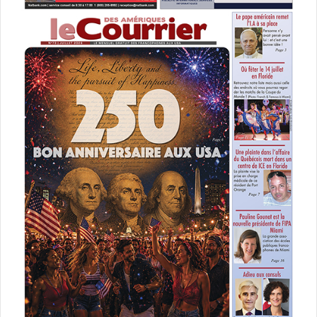
:
Une irrémédiable décision :
C’est à la fin de l’été 1900, après une saison passée chez
les « Pieds-Noirs », que Curtis prit la décision de sa vie,
celle de photographier toutes les communautés indiennes
d’Amérique du Nord avant qu’elles ne disparaissent. Il ne