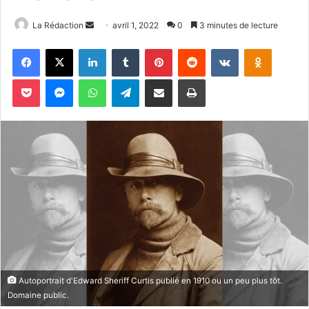
La Rédaction
E
avril 1, 2022
0
3 minutes de lecture
n
Facebook
X
Linkedin
Tumblr
Pinterest
Reddit
VKontakte
Odnoklassniki
v
o
Pocket
Messenger
WhatsApp
Telegram
Partager par email
Imprimer
y
e
r
u
n
c
o
u
r
r
i
e
Autoportrait d'Edward Sheriff Curtis publié en 1910 ou un peu plus tôt.
l
Domaine public.