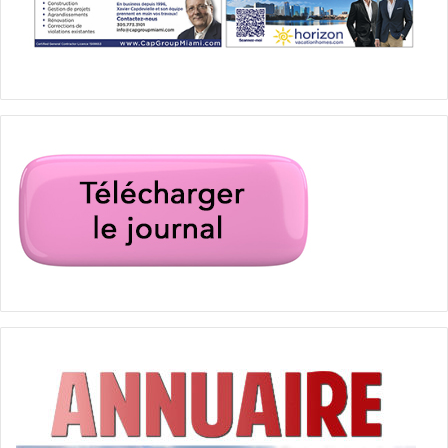
amérindiens
autochtones
Edward Curtis