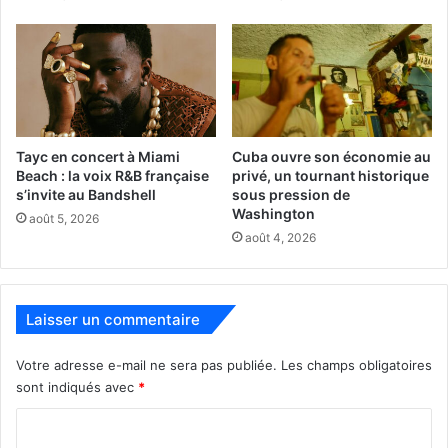
Tayc en concert à Miami
Cuba ouvre son économie au
Beach : la voix R&B française
privé, un tournant historique
s’invite au Bandshell
sous pression de
Washington
août 5, 2026
août 4, 2026
La photographie pour figer les
Laisser un commentaire
civilisations :
Votre adresse e-mail ne sera pas publiée.
Les champs obligatoires
Fasciné par la photographie, il crée en 1891, à Seattle, son
sont indiqués avec
*
premier studio de photo et rencontra un vif succès auprès
C
de la bourgeoisie locale. Mais c’est en 1896 qu’il signe sa