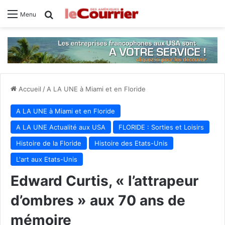
Rechercher
Menu
Accueil
/
A LA UNE à Miami et en Floride
A LA UNE à Miami et en Floride
A LA UNE Actualité aux USA
FLORIDE : Sorties et Loisirs
Histoire de la Floride
Histoire des Etats-Unis
L'art aux Etats-Unis
Edward Curtis, « l’attrapeur
d’ombres » aux 70 ans de
mémoire