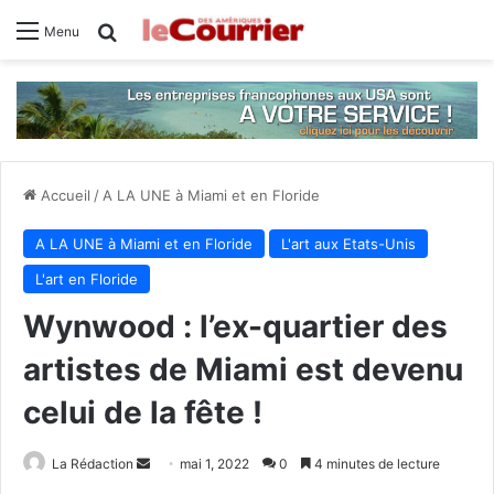
Rechercher
Menu
Accueil
/
A LA UNE à Miami et en Floride
A LA UNE à Miami et en Floride
L'art aux Etats-Unis
L'art en Floride
Wynwood : l’ex-quartier des
artistes de Miami est devenu
celui de la fête !
La Rédaction
E
mai 1, 2022
0
4 minutes de lecture
n