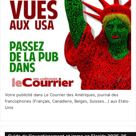
The Oasis, à Wynwood : nouveau grand temple de la fête en plein
air
Ainsi, Wynwood est devenu « l’autre terrain de jeu », en
parallèle de Miami Beach. Dommage qu’on n’ait pas pensé
un peu plus aux artistes… car à Miami il n’y a pas pour le
moment d’équivalent à ce que fut Wynwood. Certains sont
allés vers Little Haïti. D’autres ont ouvert à Allapattah. Mais
ce serait quand même bien si quelqu’un pensait à leur
réserver un endroit à eux…
Votre publicité dans Le Courrier des Amériques, journal des
francophones (Français, Canadiens, Belges, Suisses...) aux Etats-
Unis