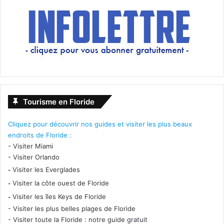
Wynwood : enjoy folks !!!
Vous voulez visiter Wynwood ?
–
Cliquez ici pour voir notre guide complet de Miami
Wynwood !
– Voir aussi :
Guide de Miami
Tourisme en Floride
– Voir aussi :
Guide de la Floride
Cliquez pour découvrir nos guides et visiter les plus beaux
endroits de Floride :
-
Visiter Miami
Nos (belles) photos récentes
-
Visiter Orlando
de fresques à Wynwood :
-
Visiter les Everglades
-
Visiter la côte ouest de Floride
Cliquez sur la première pour les voir en grand
-
Visiter les îles Keys de Floride
-
Visiter les plus belles plages de Floride
-
Visiter toute la Floride : notre guide gratuit