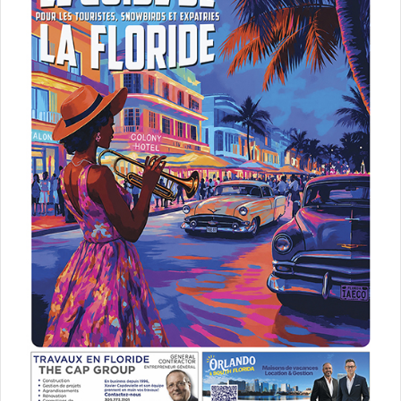
Lexi Archambeau, manager du Museum of Graffiti, dans la galerie
d’art (qui se trouve à 2mn du musée)
La situation pourrait empirer à mesure que les immeubles
d’habitation se construisent, mais Wynwood devrait quand
même rester un lieu sympathique. En tout cas, ce n’est
plus le labyrinthe artistique que toute l’Amérique enviait à
Miami depuis le début des années 2000 ; quand les
peintures avaient commencé à décorer les murs du
quartier, à une époque où, en parallèle, les réseaux
sociaux se développaient, : selfies et graffitis faisaient
connaître au monde la créativité qui régnait dans la Magic
City.