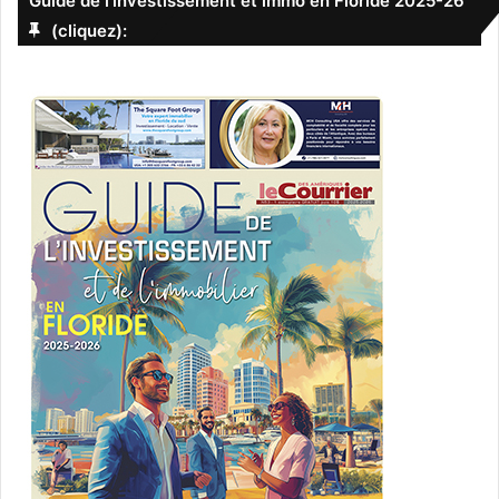
Guide de l’investissement et immo en Floride 2025-26
(cliquez):
Selfie Museum de Miami Wynwood
Certes, un quartier comme celui de Chelsea à New-York
est totalement « boring », avec un trop grand
nombre « d’artistes pour hall d’hôtels ». Personne ne veut
de ça ici. A Miami on préfère la créativité et on commence
à regretter que notre quartier à nous ait disparu ! Encore
une fois… espérons que dans le futur on pense un peu
plus aux artistes !
Diaporama – le food market de
Smorgasburg, chaque samedi à
Wynwood :