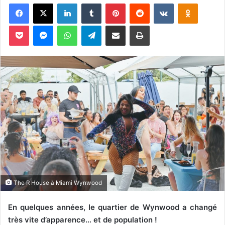
Facebook
X
Linkedin
Tumblr
Pinterest
Reddit
VKontakte
Odnoklassniki
v
o
Pocket
Messenger
WhatsApp
Telegram
Partager par email
Imprimer
y
e
r
u
n
c
o
u
r
r
i
e
l
The R House à Miami Wynwood
En quelques années, le quartier de Wynwood a changé
très vite d’apparence… et de population !