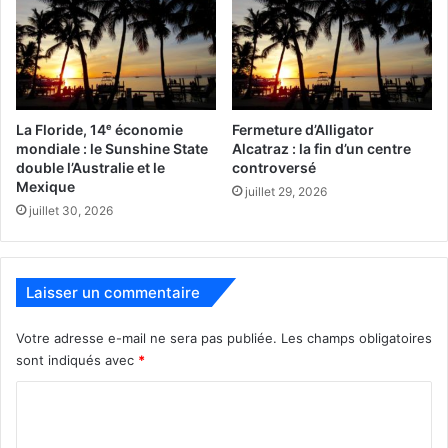
La Floride, 14ᵉ économie
Fermeture d’Alligator
mondiale : le Sunshine State
Alcatraz : la fin d’un centre
Chaque année, de vieux entrepôts cèdent la place à des
double l’Australie et le
controversé
Mexique
immeubles d’habitation rutilants ; les galeries sont
juillet 29, 2026
juillet 30, 2026
remplacées par des restaurants ou des boutiques de
fringues branchées, les vieux murs supportant les
fresques tombent les uns après les autres, et ceux qui
restent sont convoités par des enseignes qui y font
Laisser un commentaire
peindre des publicités.
Votre adresse e-mail ne sera pas publiée.
Les champs obligatoires
sont indiqués avec
*
C
o