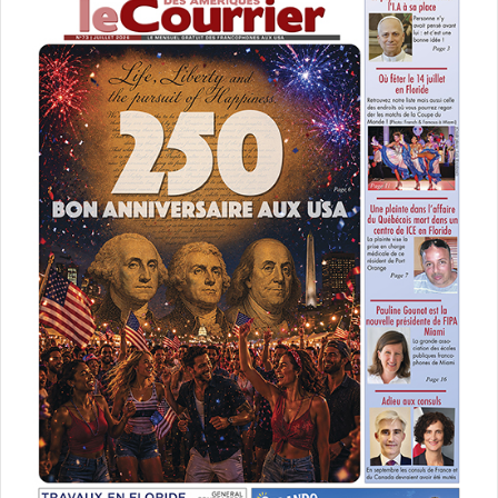
Fresques murales à Wynwood
IL Y A
DE BEAUX RESTES
ARTISTIQUES
Même si la Rubell Familly a déménagé son musée d’art
contemporain dans le quartier voisin d’Allapattah, vous
pouvez toujours aller visiter à Wynwood la Margulies
Warehouse, une autre collection privée assez