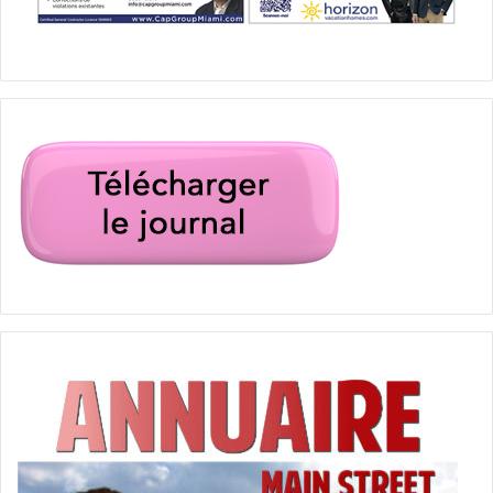
Gary Nader Fine Art Gallery & Museum / Miami Wynwood
WYNWOOD : LE NOUVEAU
QUARTIER DE LA FETE
Néanmoins, la différence avec « avant », c’est que
Wynwood est en train de se transformer en « quartier de
la fête ». Espérons que les personnes qui ont investi dans
les nouveaux immeubles d’appartements ont opté pour de
très épaisses fenêtres anti-ouragans, car ça va faire du
bruit !!! Les bars et restaurants ouvrent à tous les coins de
rue : les alcooliques sans moteur zigzaguent sur les bars-