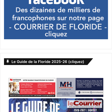
Fresques murales à Wynwood
Du côté des galeries françaises ça a bien bougé.
Heureusement, il reste encore Waltman Ortega. Mais
Martial Ricart avait déjà changé de quartier il y a bien
longtemps ; Fabien Castanier est parti plus au nord ; et en
avril c’est Leila Murdoch qui est rentrée à Paris. Adieu
aussi aux belles soirées chez nos amis Canadiens de la
Macaya Gallery : c’est tout un monde qui disparaît.
Le Guide de la Floride 2025-26 (cliquez)