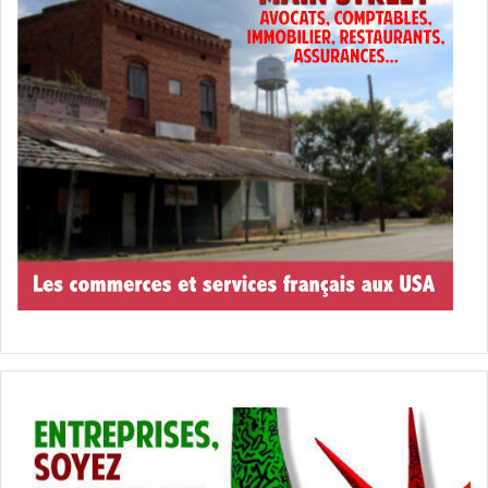
à-pédale ; les starlettes se prennent en photo à tous les
coins de rue et au « musée du selfie » ;
les drag queens
virevoltent sous des pluies de dollars à la R House, et les
DJs s’enchaînent devant les foules dansant en plein air à
The Oasis. Sans oublier les dizaines de restaurants et
food courts branchés (comme Smorgasburg) où vous
pouvez acheter des tacos vegans plus chers que s’il y
avait de la viande dedans !