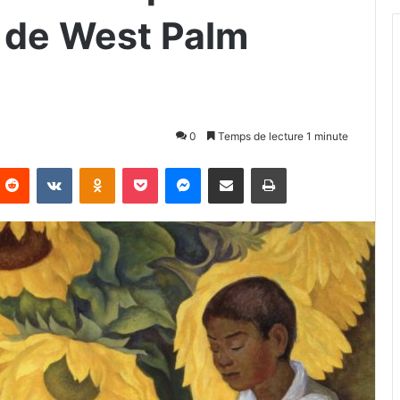
de West Palm
0
Temps de lecture 1 minute
Reddit
VKontakte
Odnoklassniki
Pocket
Messenger
Partager par email
Imprimer