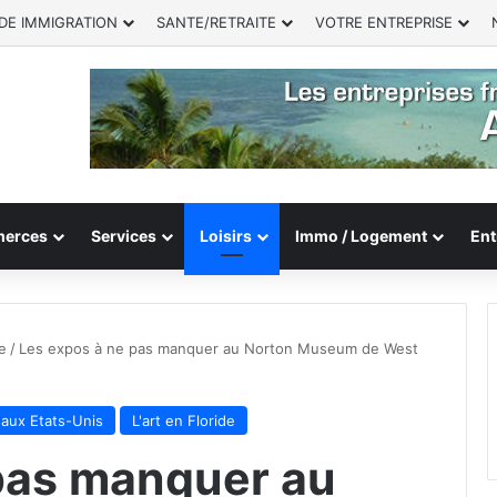
DE IMMIGRATION
SANTE/RETRAITE
VOTRE ENTREPRISE
erces
Services
Loisirs
Immo / Logement
Ent
e
/
Les expos à ne pas manquer au Norton Museum de West
t aux Etats-Unis
L'art en Floride
pas manquer au