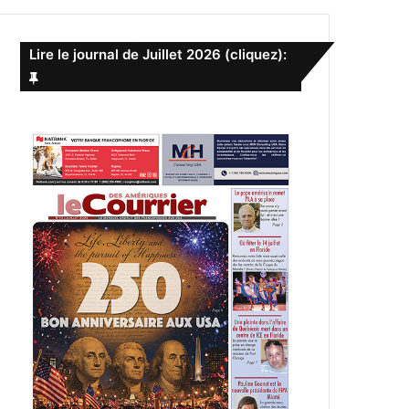
e
r
c
Lire le journal de Juillet 2026 (cliquez):
h
e
r
: