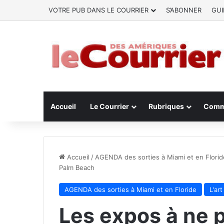
VOTRE PUB DANS LE COURRIER
S’ABONNER
GUI
Accueil
Le Courrier
Rubriques
Comm
Accueil
/
AGENDA des sorties à Miami et en Florid
Palm Beach
AGENDA des sorties à Miami et en Floride
L'ar
Les expos à ne 