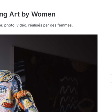
ting Art by Women
er, photo, vidéo, réalisés par des femmes.