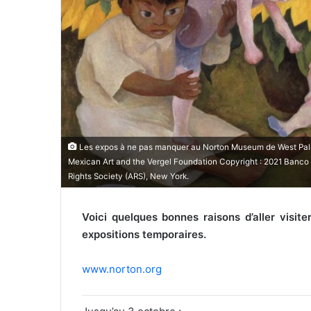
r
i
e
l
Les expos à ne pas manquer au Norton Museum de West Pal
Mexican Art and the Vergel Foundation Copyright : 2021 Banco d
Rights Society (ARS), New York.
Voici quelques bonnes raisons d’aller visi
expositions temporaires.
www.norton.org