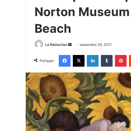
Norton Museum 
Beach
La Rédaction
E
septembre 26, 2021
n
Facebook
X
Linkedin
Tumblr
Pinterest
v
Partager
o
y
e
r
u
n
c
o
u
r