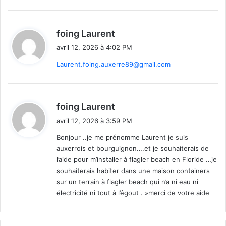
PUBLICITE :
Nos publicités sont à partir de 99$ ! Profitez-
en :
Le Courrier de Floride
est le média francophone le
d
foing Laurent
plus lu (et apprécié) de Floride, tant sur internet que sur
i
papier !
avril 12, 2026 à 4:02 PM
t
Laurent.foing.auxerre89@gmail.com
Contactez-nous simplement et nous viendrons vous
:
présenter les possibilités de devenir
partenaires.
redac.courrierdefloride@gmail.com
ou au
d
foing Laurent
561-325-9498.
i
avril 12, 2026 à 3:59 PM
t
Plus d’informations sur la pub ici
Bonjour ..je me prénomme Laurent je suis
:
www.courrierdefloride.com/votre-pub-dans-le-courrier/
auxerrois et bourguignon….et je souhaiterais de
:
l’aide pour m’installer à flagler beach en Floride …je
souhaiterais habiter dans une maison containers
Notre page Facebook :
Retrouvez-nous sur Facebook
sur un terrain à flagler beach qui n’a ni eau ni
(chaque jour de nouvelles infos) en « likant » notre page :
électricité ni tout à l’égout . »merci de votre aide
www.facebook.com/courrierdefloride