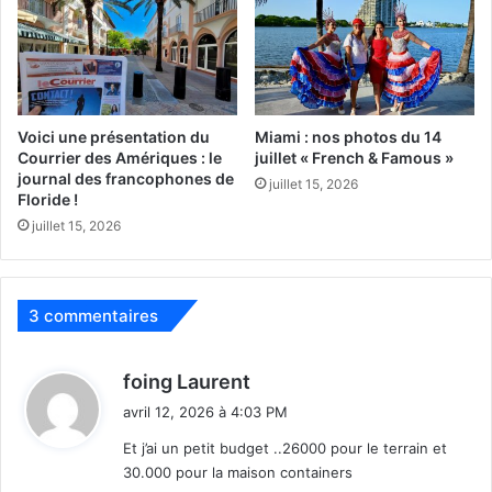
vous abonner au journal et le recevoir chez vous pour
40$. Si vous avez une entreprise avec plusieurs salariés
francophones, nous pouvons aussi vous envoyer des
journaux en nombre : voir en page 2 du journal ou
ici
.
Voici une présentation du
Miami : nos photos du 14
Courrier des Amériques : le
juillet « French & Famous »
journal des francophones de
juillet 15, 2026
Floride !
juillet 15, 2026
3 commentaires
d
foing Laurent
i
avril 12, 2026 à 4:03 PM
t
30000 followers sur Facebook : record pour un média
Et j’ai un petit budget ..26000 pour le terrain et
francophone en Floride !!!!
30.000 pour la maison containers
: