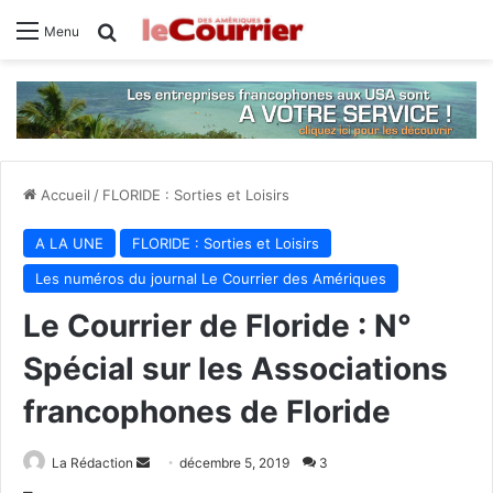
Rechercher
Menu
Accueil
/
FLORIDE : Sorties et Loisirs
A LA UNE
FLORIDE : Sorties et Loisirs
Les numéros du journal Le Courrier des Amériques
Le Courrier de Floride : N°
Spécial sur les Associations
francophones de Floride
La Rédaction
E
décembre 5, 2019
3
n