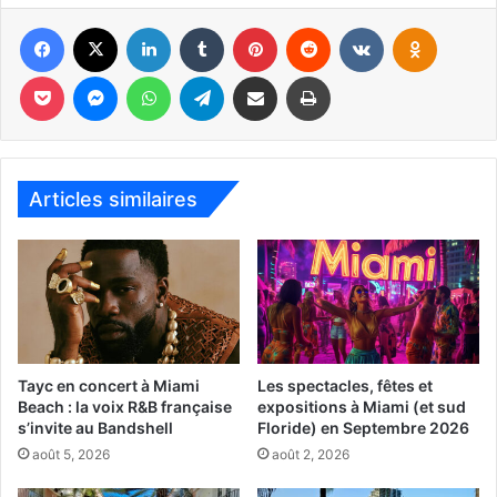
Facebook
X
Linkedin
Tumblr
Pinterest
Reddit
VKontakte
Odnoklassniki
Pocket
Messenger
WhatsApp
Telegram
Partager par email
Imprimer
Articles similaires
Tayc en concert à Miami
Les spectacles, fêtes et
Beach : la voix R&B française
expositions à Miami (et sud
s’invite au Bandshell
Floride) en Septembre 2026
Plusieurs infos :
août 5, 2026
août 2, 2026
– Abonnements particuliers et entreprises :
vous pouvez