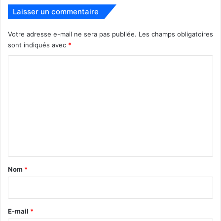
Laisser un commentaire
Votre adresse e-mail ne sera pas publiée.
Les champs obligatoires
sont indiqués avec
*
C
o
m
m
e
PUBLICITE :
n
t
a
Nom
*
i
r
e
E-mail
*