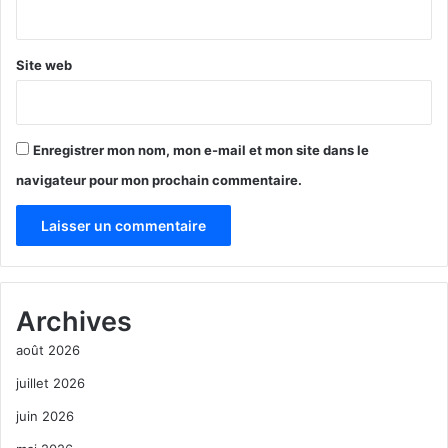
*
Site web
Enregistrer mon nom, mon e-mail et mon site dans le
navigateur pour mon prochain commentaire.
A
l
Archives
t
août 2026
e
r
juillet 2026
n
juin 2026
a