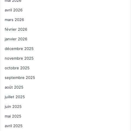
mai 2026
t
avril 2026
i
mars 2026
v
février 2026
e
janvier 2026
:
décembre 2025
novembre 2025
octobre 2025
septembre 2025
associations
canadienne
Floride
août 2025
Française
haïtienne
juillet 2025
le courrier de floride
organisations
juin 2025
mai 2025
québécoise
avril 2025