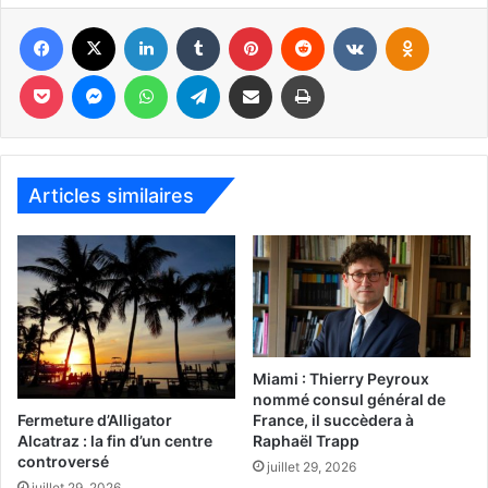
Facebook
X
Linkedin
Tumblr
Pinterest
Reddit
VKontakte
Odnoklassniki
Pocket
Messenger
WhatsApp
Telegram
Partager par email
Imprimer
Articles similaires
Miami : Thierry Peyroux
nommé consul général de
Fermeture d’Alligator
France, il succèdera à
Alcatraz : la fin d’un centre
Raphaël Trapp
controversé
juillet 29, 2026
juillet 29, 2026