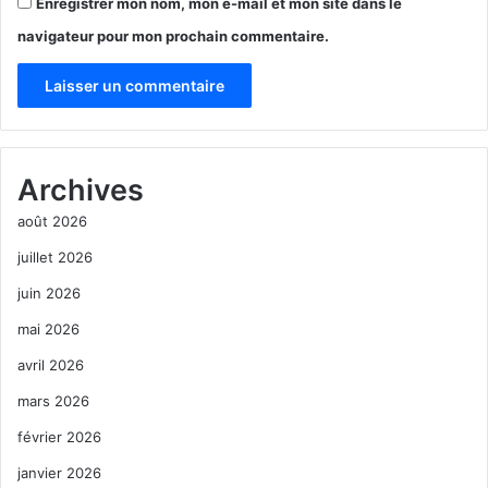
Enregistrer mon nom, mon e-mail et mon site dans le
navigateur pour mon prochain commentaire.
A
l
Archives
t
août 2026
e
r
juillet 2026
n
juin 2026
a
mai 2026
t
avril 2026
i
mars 2026
v
février 2026
e
janvier 2026
: