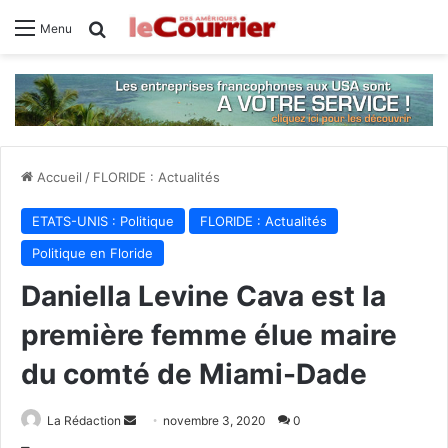
Rechercher
Menu
Accueil
/
FLORIDE : Actualités
ETATS-UNIS : Politique
FLORIDE : Actualités
Politique en Floride
Daniella Levine Cava est la
première femme élue maire
du comté de Miami-Dade
La Rédaction
E
novembre 3, 2020
0
n