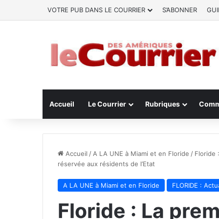
VOTRE PUB DANS LE COURRIER
S’ABONNER
GUI
Accueil
Le Courrier
Rubriques
Comm
Accueil
/
A LA UNE à Miami et en Floride
/
Floride
réservée aux résidents de l’Etat
A LA UNE à Miami et en Floride
FLORIDE : Actua
Floride : La pre