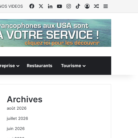
Facebook
X
Linkedin
YouTube
Instagram
TikTok
Connexion
Article Aléatoire
Sidebar (barr
NOS VIDEOS
reprise
Restaurants
Tourisme
Archives
août 2026
juillet 2026
juin 2026