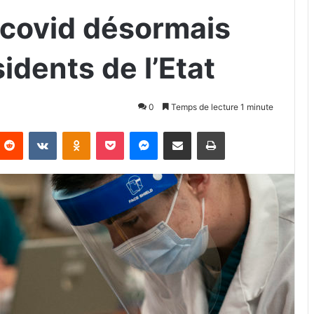
 covid désormais
idents de l’Etat
0
Temps de lecture 1 minute
Reddit
VKontakte
Odnoklassniki
Pocket
Messenger
Partager par email
Imprimer