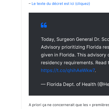
–
Le texte du décret est ici (cliquez)
Today, Surgeon General Dr. Sco
Advisory prioritizing Florida r
given in Florida. This advisory o
residency requirements. Read t
https://t.co/qhihAeWkw7
.
— Florida Dept. of Health (@H
A priori ça ne concernerait que les « premières