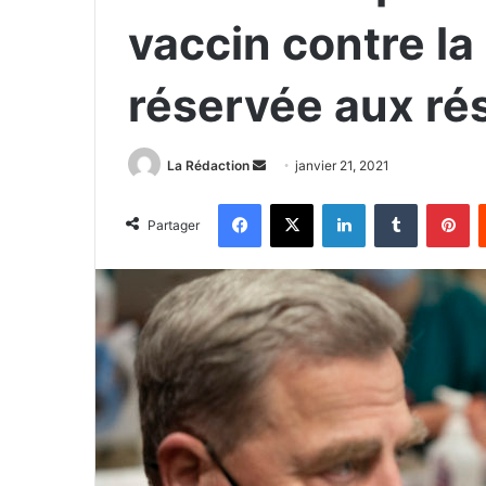
vaccin contre la
réservée aux rés
La Rédaction
E
janvier 21, 2021
n
Facebook
X
Linkedin
Tumblr
Pinterest
v
Partager
o
y
e
r
u
n
c
o
u
r