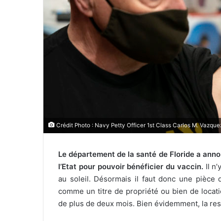
r
i
e
l
Crédit Photo : Navy Petty Officer 1st Class Carlos M. Vazquez 
Le département de la santé de Floride a annonc
l’Etat pour pouvoir bénéficier du vaccin.
Il n’
au soleil. Désormais il faut donc une pièce 
comme un titre de propriété ou bien de locati
de plus de deux mois. Bien évidemment, la restr