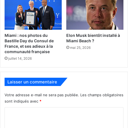
Floride la pandémie à un mauvais souvenir….
1 – Les numéros de téléphone sont ici :
www.floridahealthcovid19.gov/wp-
content/uploads/2021/01/FL-VACCINE-HOTLINES_1-29-
Miami : nos photos du
Elon Musk bientôt installé à
Bastille Day du Consul de
Miami Beach ?
21.pdf
France, et ses adieux à la
mai 25, 2026
communauté française
juillet 14, 2026
PUBLICITE :
Laisser un commentaire
Votre adresse e-mail ne sera pas publiée.
Les champs obligatoires
sont indiqués avec
*
C
o