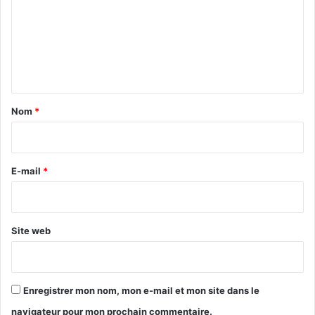
m
m
e
n
t
a
Nom
*
i
r
e
E-mail
*
*
Site web
Enregistrer mon nom, mon e-mail et mon site dans le
navigateur pour mon prochain commentaire.