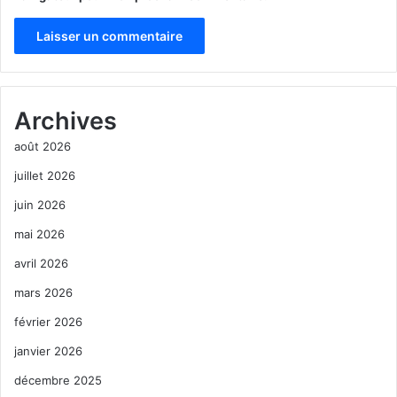
A
l
Archives
t
août 2026
e
r
juillet 2026
n
juin 2026
coronavirus
covid-19
Miami
a
mai 2026
Ron De Santis
vaccin
t
avril 2026
i
mars 2026
v
février 2026
e
janvier 2026
:
décembre 2025