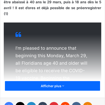
être abaissé à 40 ans le 29 mars, puis à 18 ans dès le 5
avril ! Il est d’ores et déjà possible de se préenregistrer
(1)
I’m pleased to announce that
beginning this Monday, March 29,
all Floridians age 40 and older will
be eligible to receive the COVID-
19 vaccine. Beginning the
following Monday, April 5, all
Afficher plus
Floridians age 18 and older will be
eligible.
Facebook
X
Linkedin
Tumblr
Pinterest
Reddit
VKontakte
Odnoklas