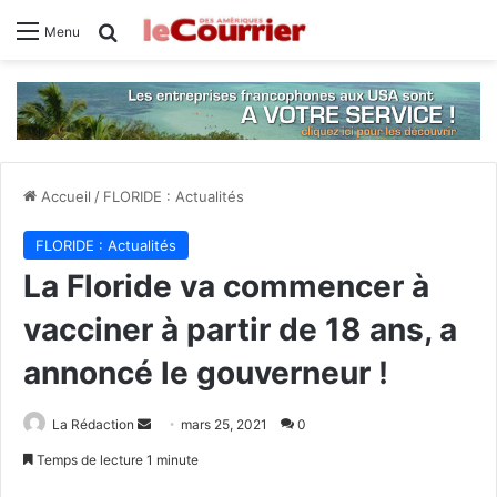
Rechercher
Menu
Accueil
/
FLORIDE : Actualités
FLORIDE : Actualités
La Floride va commencer à
vacciner à partir de 18 ans, a
annoncé le gouverneur !
Envoyer
La Rédaction
mars 25, 2021
0
un
Temps de lecture 1 minute
courriel
Facebook
X
Linkedin
Tumblr
Pinterest
Reddit
VKontakte
Odnoklas