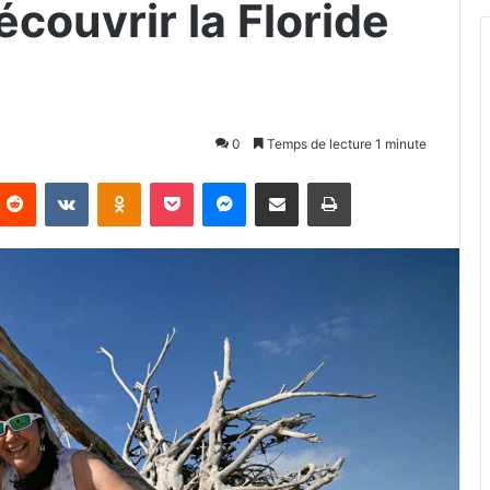
écouvrir la Floride
0
Temps de lecture 1 minute
Reddit
VKontakte
Odnoklassniki
Pocket
Messenger
Partager par email
Imprimer