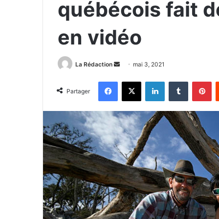
québécois fait d
en vidéo
La Rédaction
E
mai 3, 2021
n
Facebook
X
Linkedin
Tumblr
Pinterest
v
Partager
o
y
e
r
u
n
c
o
u
r
r