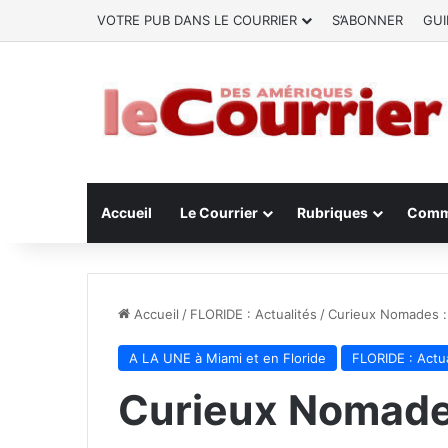
VOTRE PUB DANS LE COURRIER
S’ABONNER
GUI
Accueil
Le Courrier
Rubriques
Comm
Accueil
/
FLORIDE : Actualités
/
Curieux Nomades : 
A LA UNE à Miami et en Floride
FLORIDE : Actua
Curieux Nomades