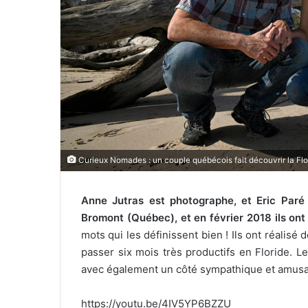
i
e
l
Curieux Nomades : un couple québécois fait découvrir la Flo
Anne Jutras est photographe, et Eric Paré e
Bromont (Québec), et en février 2018 ils on
mots qui les définissent bien ! Ils ont réalisé
passer six mois très productifs en Floride. Le
avec également un côté sympathique et amusa
https://youtu.be/4IV5YP6BZZU