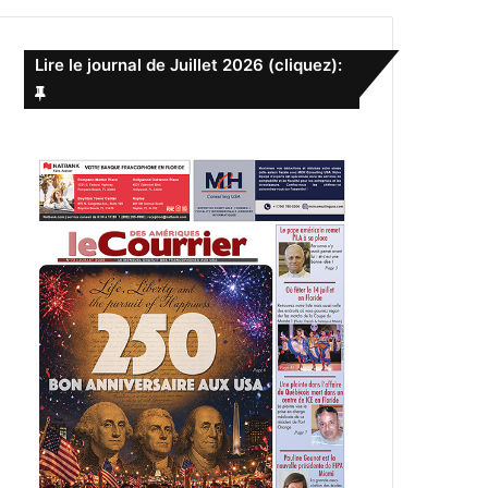
e
r
c
Lire le journal de Juillet 2026 (cliquez):
h
e
r
: