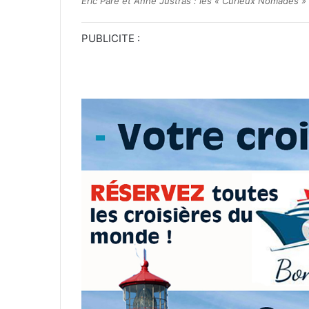
Eric Paré et Anne Justras : les « Curieux Nomades »
PUBLICITE :