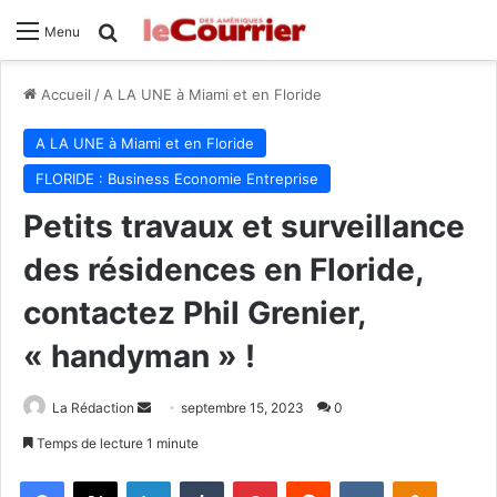
Rechercher
Menu
Accueil
/
A LA UNE à Miami et en Floride
A LA UNE à Miami et en Floride
FLORIDE : Business Economie Entreprise
Petits travaux et surveillance
des résidences en Floride,
contactez Phil Grenier,
« handyman » !
La Rédaction
E
septembre 15, 2023
0
n
Temps de lecture 1 minute
v
Facebook
X
Linkedin
Tumblr
Pinterest
Reddit
VKontakte
Odnoklassniki
o