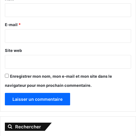
i
r
e
E-mail
*
*
Site web
Enregistrer mon nom, mon e-mail et mon site dans le
navigateur pour mon prochain commentaire.
A
l
Rechercher
t