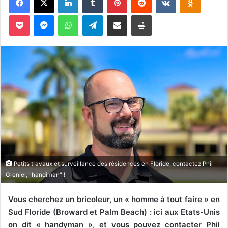
y
Pocket
Messenger
WhatsApp
Telegram
Partager par email
Imprimer
e
r
u
n
c
o
u
r
r
i
e
l
Petits travaux et surveillance des résidences en Floride, contactez Phil
Grenier, "handiman" !
Vous cherchez un bricoleur, un « homme à tout faire » en
Sud Floride (Broward et Palm Beach) : ici aux Etats-Unis
on dit « handyman », et vous pouvez contacter Phil