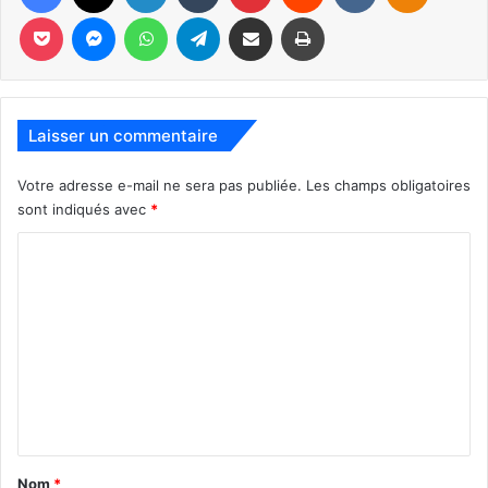
Pour contacter Philippe :
Pocket
Messenger
WhatsApp
Telegram
Partager par email
Imprimer
561 843 5091
Grenier79.pg@gmail.com
Laisser un commentaire
Votre adresse e-mail ne sera pas publiée.
Les champs obligatoires
sont indiqués avec
*
C
o
m
m
e
n
t
a
Nom
*