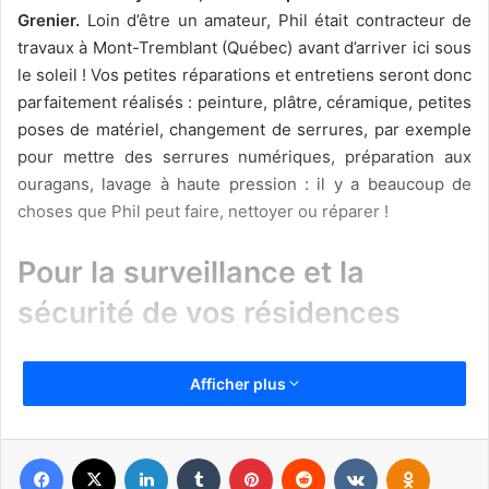
Grenier.
Loin d’être un amateur, Phil était contracteur de
travaux à Mont-Tremblant (Québec) avant d’arriver ici sous
le soleil ! Vos petites réparations et entretiens seront donc
parfaitement réalisés : peinture, plâtre, céramique, petites
poses de matériel, changement de serrures, par exemple
pour mettre des serrures numériques, préparation aux
ouragans, lavage à haute pression : il y a beaucoup de
choses que Phil peut faire, nettoyer ou réparer !
Pour la surveillance et la
sécurité de vos résidences
Par ailleurs, si vous avez besoin de surveiller votre
Afficher plus
résidence, aussi bien pour sa sécurité que pour
d’éventuels dégâts, vous pouvez aussi contacter Phil
Grenier qui vous fera alors une inspection et rapport !
Facebook
X
Linkedin
Tumblr
Pinterest
Reddit
VKontakte
Odnoklassniki