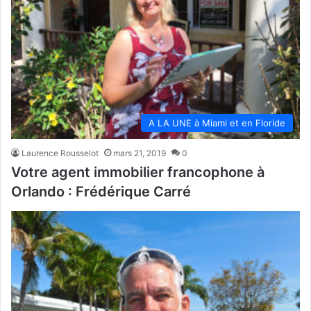
A LA UNE à Miami et en Floride
Laurence Rousselot
mars 21, 2019
0
Votre agent immobilier francophone à
Orlando : Frédérique Carré