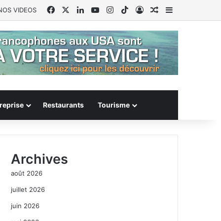
Facebook
X
Linkedin
YouTube
Instagram
TikTok
Connexion
Article Aléatoire
Sidebar (barr
NOS VIDEOS
reprise
Restaurants
Tourisme
Archives
août 2026
juillet 2026
juin 2026