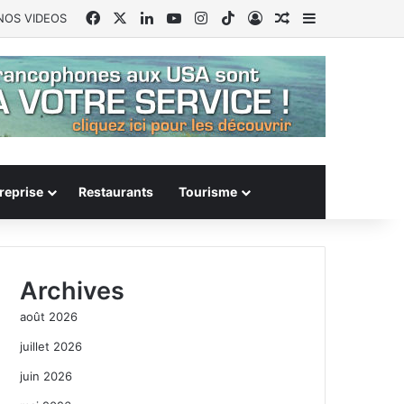
Facebook
X
Linkedin
YouTube
Instagram
TikTok
Connexion
Article Aléatoire
Sidebar (barr
NOS VIDEOS
reprise
Restaurants
Tourisme
Archives
août 2026
juillet 2026
juin 2026