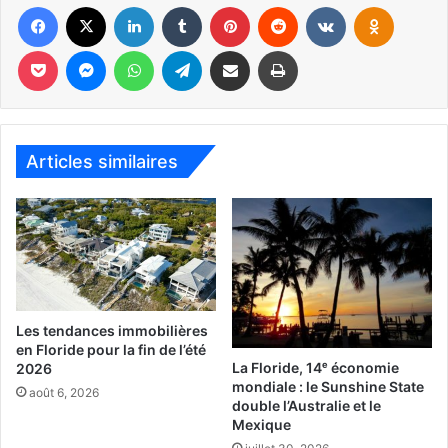
Facebook
X
Linkedin
Tumblr
Pinterest
Reddit
VKontakte
Odnoklassniki
Pocket
Messenger
WhatsApp
Telegram
Partager par email
Imprimer
Articles similaires
Les tendances immobilières
en Floride pour la fin de l’été
La Floride, 14ᵉ économie
2026
mondiale : le Sunshine State
août 6, 2026
double l’Australie et le
Mexique