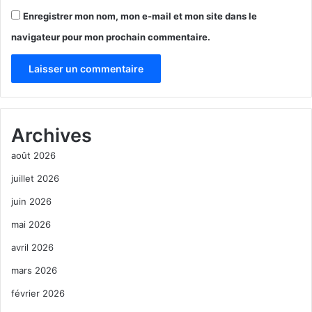
Enregistrer mon nom, mon e-mail et mon site dans le
navigateur pour mon prochain commentaire.
A
l
Archives
t
août 2026
e
r
juillet 2026
n
juin 2026
a
mai 2026
t
avril 2026
i
mars 2026
v
février 2026
e