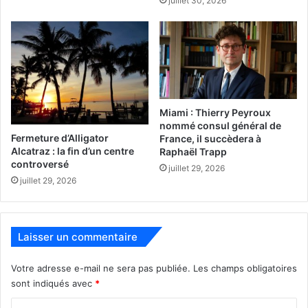
juillet 30, 2026
Floride
jupiter
Miami : Thierry Peyroux
plongée sous-marine
plongeur
nommé consul général de
Fermeture d’Alligator
France, il succèdera à
requin blessé
soigné
Alcatraz : la fin d’un centre
Raphaël Trapp
controversé
juillet 29, 2026
juillet 29, 2026
Laisser un commentaire
Votre adresse e-mail ne sera pas publiée.
Les champs obligatoires
sont indiqués avec
*