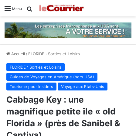
Rechercher
Menu
Accueil
/
FLORIDE : Sorties et Loisirs
FLORIDE : Sorties et Loisirs
Guides de Voyages en Amérique (hors USA)
Tourisme pour Insiders
Voyage aux Etats-Unis
Cabbage Key : une
magnifique petite île « old
Florida » (près de Sanibel &
Captiva)