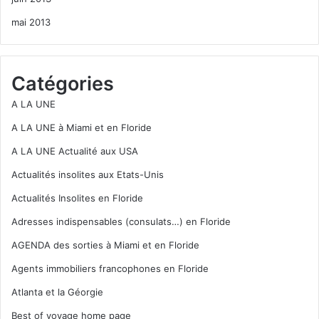
mai 2013
–
Useppa Island
(très belle petite île près de Pine Island)
Quatre autres sites à visiter dans le
Catégories
Lee County :
A LA UNE
–
Lovers Key
(à Bonita Spring)
A LA UNE à Miami et en Floride
–
Les maisons d’Henry Ford et Thomas Edison
(Fort
A LA UNE Actualité aux USA
Myers)
Actualités insolites aux Etats-Unis
Actualités Insolites en Floride
–
Koreshan Historic State Park
Adresses indispensables (consulats…) en Floride
– Barefoot Beach est sur notre page
consacrée à Naples
AGENDA des sorties à Miami et en Floride
Agents immobiliers francophones en Floride
MENU GENERAL DE NOTRE GUIDE DE LA FLORIDE
Atlanta et la Géorgie
Best of voyage home page