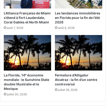
désormais dormir sur ses deux oreilles à 11 mois de
l’élection présidentielle (pour laquelle il est de nouveau
candidat). Excepté si…
L’Alliance Française de Miami
Les tendances immobilières
s’étend à Fort Lauderdale,
en Floride pour la fin de l’été
Coral Gables et North Miami
2026
août 7, 2026
août 6, 2026
The moment that Nancy Pelosi
announces President Trump has
been impeached for abuse of
power, before gesturing to House
La Floride, 14ᵉ économie
Fermeture d’Alligator
Democrats not to applaud.
mondiale : le Sunshine State
Alcatraz : la fin d’un centre
double l’Australie et le
controversé
pic.twitter.com/HDOFuuu21N
Mexique
juillet 29, 2026
juillet 30, 2026
— Axios (@axios)
December 19,