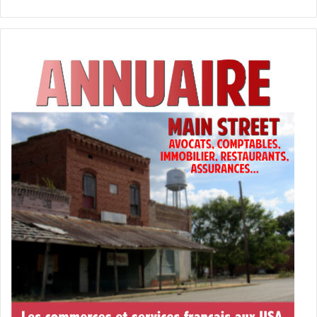
d’Américains il est affligeant que leur pays en soit réduit à
ce genre de procédures. En tout cas, la seule certitude
politique du moment… c’est que Donald Trump sera
candidat à sa propre succession… et qu’il ne sera pas
« empêché » !
COMMENT LA
PROCEDURE VA SE
DEROULER