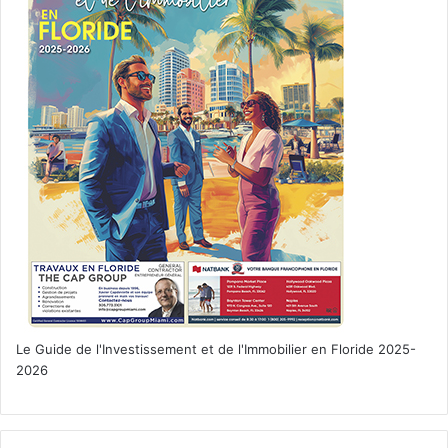
– S’il est reconnu coupable d’un crime ou délit, l’ex-
président doit alors, en théorie, être poursuivi lors d’une
procédure pénale.
(1)
Wikipedia résume très bien l’affaire, en citant toutes
ses sources
Voir aussi :
–
Nos articles sur l’élection présidentielle américaine de
2020
Le Guide de l'Investissement et de l'Immobilier en Floride 2025-
2026