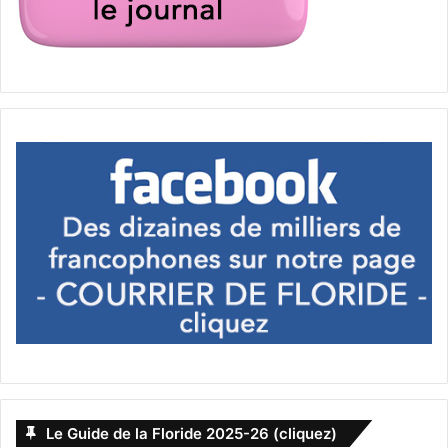
SUCH ATROCIOUS LIES BY THE
RADICAL LEFT, DO NOTHING
DEMOCRATS. THIS IS AN ASSAULT
ON AMERICA, AND AN ASSAULT
ON THE REPUBLICAN PARTY!!!!
— Donald J. Trump
(@realDonaldTrump)
December
18, 2019
Le Guide de la Floride 2025-26 (cliquez)