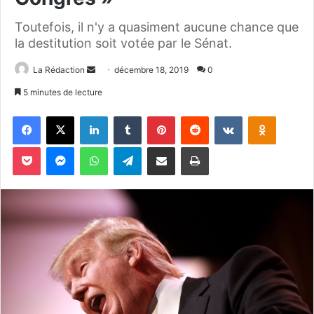
Toutefois, il n'y a quasiment aucune chance que
la destitution soit votée par le Sénat.
La Rédaction
E
décembre 18, 2019
0
n
5 minutes de lecture
v
Facebook
X
Linkedin
Tumblr
Pinterest
Reddit
VKontakte
Odnoklassniki
o
y
Pocket
Messenger
WhatsApp
Telegram
Partager par email
Imprimer
e
r
u
n
c
o
u
r
r
i