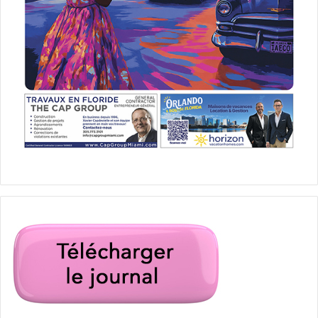
extrait de naissance, ce qui avait clot une polémique tout
aussi stérile que celle d’aujourd’hui… mais en avait pavé
les fondements.
Ces crispations sur la personnalité des politiciens ont
aussi bouleversé le paysage médiatique : depuis des
années les principaux médias des Etats-Unis n’enquêtent
plus sur les problèmes des Américains, mais seulement
sur les problèmes d’élus largement « starisés ». Les
Tweets de Donald Trump et les accusations contre lui du
New-York Times ou de CNN constituent la quasi-totalité
des événements médiatico-politiques. En conséquence, et
à défaut d’informations concrètes, la réalité politique du
pays devient de plus en plus illisible, et les résultats
électoraux surprennent de plus en plus. Et surtout les
perdants !
A 11 mois de l’élection présidentielle, pour beaucoup