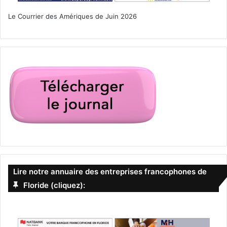
Le Courrier des Amériques de Juin 2026
Donald Trump
élection présidentielle
États-Unis d'Amérique (USA)
impeachement Destitution
Lire notre annuaire des entreprises francophones de
Floride (cliquez):