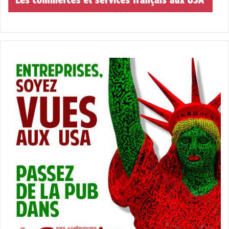
Le « Chief Justice » John Roberts, qui
préside la Cour Suprême des Etats-
Unis
Le Sénat doit donc désormais juger le président Trump, ce
qui devrait arriver très vite, probablement en janvier. La
procédure est assez spectaculaire car, elle doit être
dirigée, non pas par un sénateur, mais par le « Chief
Justice » : le chef de la Cour Suprême. Le poste est
occupé par John Roberts (ancien de l’administration de
George H. Bush, nommé à la Cour Suprême par George W.
Bush).
Les Sénateurs peuvent auditionner des témoins. Ca
devrait là aussi être spectaculaire, car les Républicains ne
se priveront pas de convoquer Joe Biden.