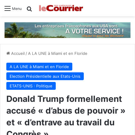
Rechercher
Menu
Accueil
/
A LA UNE à Miami et en Floride
A LA UNE à Miami et en Floride
Election Présidentielle aux Etats-Unis
ETATS-UNIS : Politique
Donald Trump formellement
accusé « d’abus de pouvoir »
et « d’entrave au travail du
Congrès »