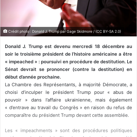
e
l
Crédit photo : Donald J. Trump par Gage Skidmore / (CC BY-SA 2.0)
Donald J. Trump est devenu mercredi 18 décembre au
soir le troisième président de l’histoire américaine a être
« impeached » : poursuivi en procédure de destitution.
Le
Sénat devrait se prononcer (contre la destitution) en
début d’année prochaine.
La Chambre des Représentants, à majorité Démocrate, a
choisi d’inculper le président Trump pour « abus de
pouvoir » dans l’affaire ukrainienne, mais également
« d’entrave au travail du Congrès » en raison du refus de
comparaître du président Trump devant cette assemblée.
Les « impeachments » sont des procédures politiques