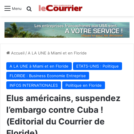
Rechercher
Menu
Accueil
/
A LA UNE à Miami et en Floride
A LA UNE à Miami et en Floride
ETATS-UNIS : Politique
FLORIDE : Business Economie Entreprise
INFOS INTERNATIONALES
Politique en Floride
Elus américains, suspendez
l’embargo contre Cuba !
(Editorial du Courrier de
Floride)