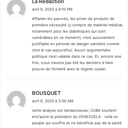
La Rédaction
En tout cas les Etats-Unis ne sont actuellement ni sous la
i
menace d’un tir de missiles nucléaires soviétiques, ni de
avril 9, 2020 à 9:10 PM
t
l’invasion de ses plages par des guérilleros barbudos.
Affamer les pauvres, les priver de produits de
Pour que Cuba sorte de l’anachronisme, il faut aussi que
première nécessité (y compris de matériel médical,
:
ses adversaires s’en éloignent…
notamment pour les diabétiques qui sont
vulnérables en ce moment), n’est aucunement
justifiable en période de danger sanitaire comme
Pour illustrer l’actualité de cet embargo, le 1er avril 2020
c’est le cas aujourd’hui. Aucun argumentaire
(ce n’est pas un gag) un transporteur aérien a annulé au
politique n’est valable dans ce cas. Et, encore une
dernier moment un départ d’avion vers Cuba, chargé avec
fois, nous n’avons pas été les derniers à faire
100000 masques de protection et des kits médicaux, ce
preuve de fermeté avec le régime cubain.
qui a provoqué la colère du président cubain sur Twitter :
d
BOUSQUET
i
avril 8, 2020 à 3:00 AM
t
cette analyse est tandancieuse; CUBA soutient
#NoMásBloqueo
#CubaSalvaVidas
entr’autre le président du VENEZUELA . voilà un
:
peuple qui souffre et ne bénéficie pas de la santé
The criminal blockade of the