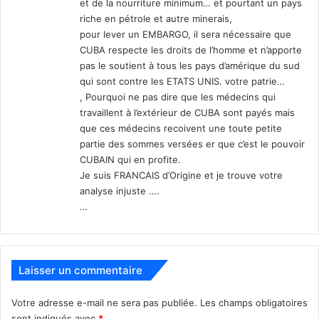
et de la nourriture minimum… et pourtant un pays
imperial government violates the
riche en pétrole et autre minerais,
pour lever un EMBARGO, il sera nécessaire que
human rights of the Cuban
CUBA respecte les droits de l’homme et n’apporte
people.
#SomosCuba
pas le soutient à tous les pays d’amérique du sud
#SomosContinuidad
qui sont contre les ETATS UNIS. votre patrie…
, Pourquoi ne pas dire que les médecins qui
https://t.co/rluHN6OvVQ
travaillent à l’extérieur de CUBA sont payés mais
que ces médecins recoivent une toute petite
— Miguel Díaz-Canel Bermúdez
partie des sommes versées er que c’est le pouvoir
CUBAIN qui en profite.
(@DiazCanelB)
April 1, 2020
Je suis FRANCAIS d’Origine et je trouve votre
analyse injuste ….
…
En revanche, Cuba exporte 29000 de ses médecins dans
63 pays étrangers, dont un grand nombre intervient
actuellement en Italie, y compris des experts en virologie
Laisser un commentaire
dont certains ont travaillé sur le virus Ebola en Afrique.
Vous pourriez penser que ça dérange moins de monde
Votre adresse e-mail ne sera pas publiée.
Les champs obligatoires
dans ce sens-là, quand Cuba va aider la planète.
sont indiqués avec
*