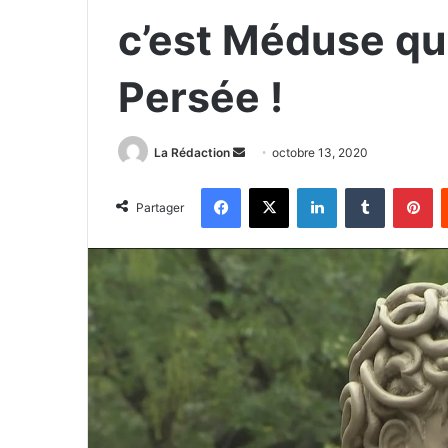
c’est Méduse qui
Persée !
La Rédaction
E
octobre 13, 2020
n
Facebook
X
Linkedin
Tumblr
Pinterest
v
Partager
o
y
e
r
u
n
c
o
u
r