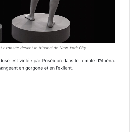
st exposée devant le tribunal de New-York City
use est violée par Poséidon dans le temple d’Athéna.
hangeant en gorgone et en l’exilant.