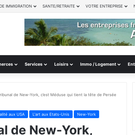
DE IMMIGRATION
SANTE/RETRAITE
VOTRE ENTREPRISE
erces
Services
Loisirs
Immo / Logement
Ent
tribunal de New-York, c’est Méduse qui tient la tête de Persée
lité aux USA
L'art aux Etats-Unis
New-York
al de New-York,