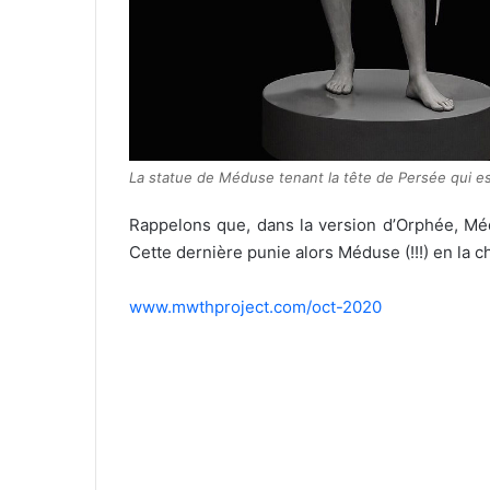
La statue de Méduse tenant la tête de Persée qui e
Rappelons que, dans la version d’Orphée, Méd
Cette dernière punie alors Méduse (!!!) en la c
www.mwthproject.com/oct-2020