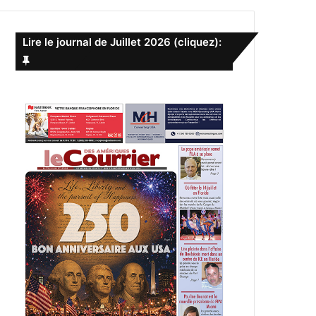
e
r
c
Lire le journal de Juillet 2026 (cliquez):
h
e
r
: