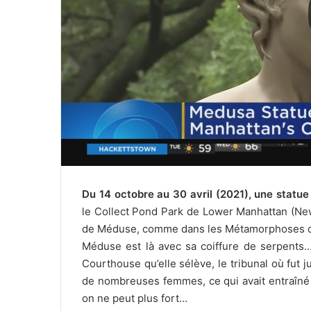
r
i
e
l
Du 14 octobre au 30 avril (2021), une statue
le Collect Pond Park de Lower Manhattan (New-Y
de Méduse, comme dans les Métamorphoses d’Ov
Méduse est là avec sa coiffure de serpents… 
Courthouse qu’elle sélève, le tribunal où fut 
de nombreuses femmes, ce qui avait entraîn
on ne peut plus fort…