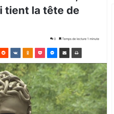
 tient la tête de
0
Temps de lecture 1 minute
Reddit
VKontakte
Odnoklassniki
Pocket
Messenger
Partager par email
Imprimer