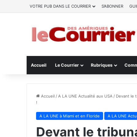
VOTRE PUB DANS LE COURRIER
S’ABONNER
GUI
Accueil
Le Courrier
Rubriques
Comm
Accueil
/
A LA UNE Actualité aux USA
/
Devant le 
!
A LA UNE à Miami et en Floride
A LA UNE Actua
Devant le tribun