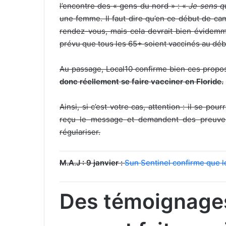
l’encontre des « gens du nord » : «
Je sens qu
une femme. Il faut dire qu’en ce début de camp
rendez-vous, mais cela devrait bien évidemme
prévu que tous les 65+ soient vaccinés au débu
Au passage, Local10 confirme bien ces propo
donc réellement se faire vacciner en Floride.
Ainsi, si c’est votre cas, attention : il se p
reçu le message et demandent des preuves
régulariser.
M.A.J : 9 janvier :
Sun Sentinel confirme que l
Des témoignages