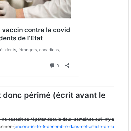
t donc périmé (écrit avant le
e ne cessait de répéter depuis deux semaines qu’il n’y a
ciner (
encore ici le 5 décembre dans cet article de la