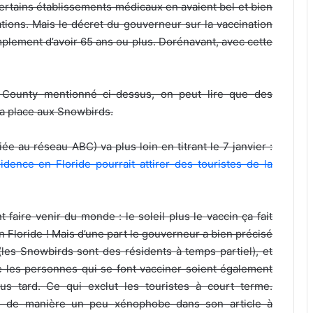
 certains établissements médicaux en avaient bel et bien
tions. Mais le décret du gouverneur sur la vaccination
implement d’avoir 65 ans ou plus. Dorénavant, avec cette
 County mentionné ci-dessus, on peut lire que des
 la place aux Snowbirds.
iée au réseau ABC) va plus loin en titrant le 7 janvier :
nce en Floride pourrait attirer des touristes de la
 faire venir du monde : le soleil plus le vaccin ça fait
Floride ! Mais d’une part le gouverneur a bien précisé
(les Snowbirds sont des résidents à temps partiel), et
e les personnes qui se font vacciner soient également
us tard. Ce qui exclut les touristes à court terme.
ens de manière un peu xénophobe dans son article à