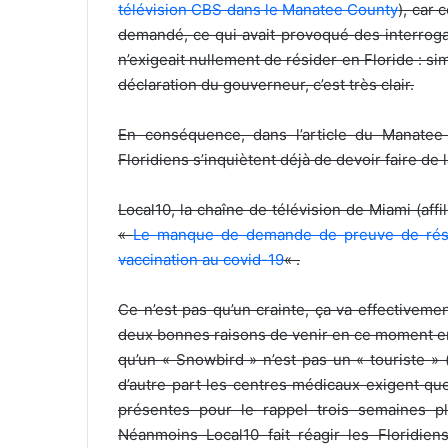
télévision CBS dans le Manatee County
), car
demandé, ce qui avait provoqué des interroga
n’exigeait nullement de résider en Floride : s
déclaration du gouverneur, c’est très clair.
En conséquence, dans l’article du Manatee
Floridiens s’inquiètent déjà de devoir faire de
Local10, la chaîne de télévision de Miami (affil
«
Le manque de demande de preuve de réside
vaccination au covid-19
« .
Ce n’est pas qu’un crainte, ça va effectivement
deux bonnes raisons de venir en ce moment en 
qu’un « Snowbird » n’est pas un « touriste » 
d’autre part les centres médicaux exigent qu
présentes pour le rappel trois semaines pl
Néanmoins Local10 fait réagir les Floridi