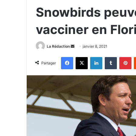
Snowbirds peuve
vacciner en Flor
La Rédaction
E
janvier 8, 2021
n
Facebook
X
Linkedin
Tumblr
Pinterest
v
Partager
o
y
e
r
u
n
c
o
u
r