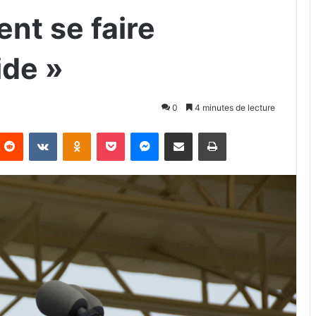
nt se faire
ide »
0
4 minutes de lecture
Reddit
VKontakte
Odnoklassniki
Pocket
Messenger
Partager par email
Imprimer