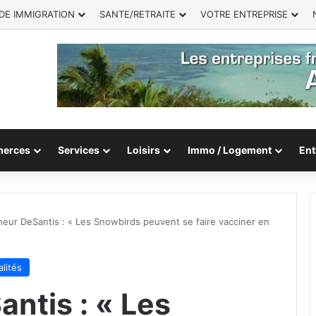
DE IMMIGRATION
SANTE/RETRAITE
VOTRE ENTREPRISE
erces
Services
Loisirs
Immo / Logement
Ent
eur DeSantis : « Les Snowbirds peuvent se faire vacciner en
lités
ntis : « Les