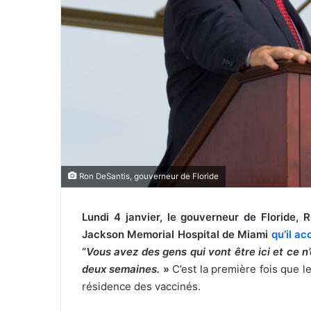
r
i
e
l
Ron DeSantis, gouverneur de Floride
Lundi 4 janvier, le gouverneur de Floride, 
Jackson Memorial Hospital de Miami
qu’il a
“
Vous avez des gens qui vont être ici et ce n
deux semaines.
»
C’est la première fois que l
résidence des vaccinés.