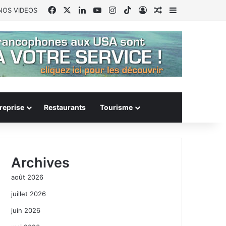
Facebook
X
Linkedin
YouTube
Instagram
TikTok
Connexion
Article Aléatoire
Sidebar (barr
NOS VIDEOS
reprise
Restaurants
Tourisme
Archives
août 2026
juillet 2026
juin 2026