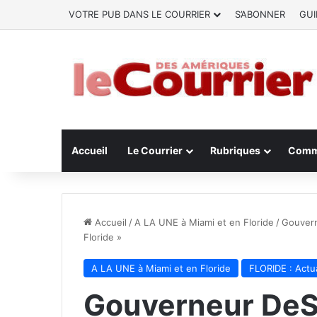
VOTRE PUB DANS LE COURRIER
S’ABONNER
GUI
Accueil
Le Courrier
Rubriques
Comm
Accueil
/
A LA UNE à Miami et en Floride
/
Gouvern
Floride »
A LA UNE à Miami et en Floride
FLORIDE : Actua
Gouverneur DeSa