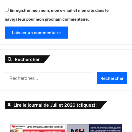
États-Unis d'Amérique (USA)
Enregistrer mon nom, mon e-mail et mon site dans le
navigateur pour mon prochain commentaire.
Paycheck Protection Program
ppp
prêt
sociétés
A
l
Rechercher
t
e
R
r
e
n
c
h
a
e
Lire le journal de Juillet 2026 (cliquez):
t
r
c
i
h
v
e
r
e