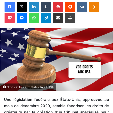
Facebook
X
Linkedin
Tumblr
Pinterest
Reddit
VKontakte
Odnoklassniki
v
o
Pocket
Messenger
WhatsApp
Telegram
Partager par email
Imprimer
y
e
r
u
n
c
o
u
r
r
i
e
Droits et lois aux Etats-Unis / USA
l
Une législation fédérale aux États-Unis, approuvée au
mois de décembre 2020, semble favoriser les droits de
créateurs par la création d’un tribunal spécialisé pour