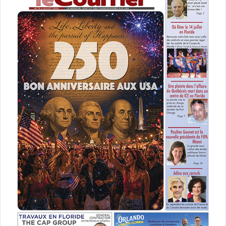
2837 SW 3rd Ave, Miami, FL
33129 – www.floridavocat.com
Tel : +1 (305) 860-1881
Interlawlink@aol.com
Visitez notre page sur Facebook:
www.facebook.com/David-S-
Willig-Chartered-
186613868040926