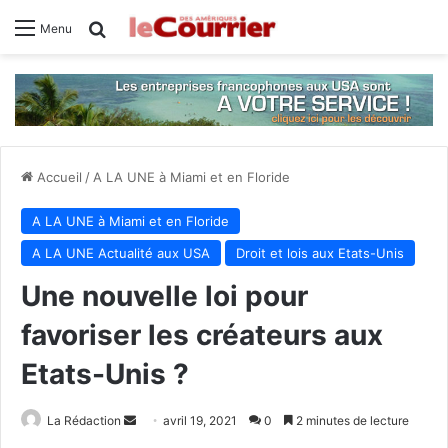
Rechercher
Menu
Accueil
/
A LA UNE à Miami et en Floride
A LA UNE à Miami et en Floride
A LA UNE Actualité aux USA
Droit et lois aux Etats-Unis
Une nouvelle loi pour
favoriser les créateurs aux
Etats-Unis ?
La Rédaction
E
avril 19, 2021
0
2 minutes de lecture
n