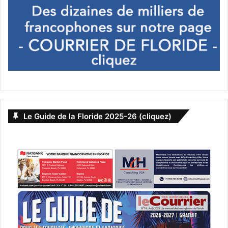
avocat
CCB
Le Guide de la Floride 2025-26 (cliquez)
Copyright Claims Board
David S Willig
David Willig
droits
droits d'auteur
États-Unis d'Amérique (USA)
lois
plainte
propriété intellectuelle
protection des droits d'auteur
tribunal