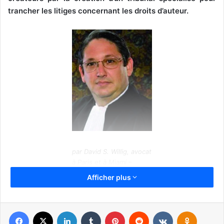
trancher les litiges concernant les droits d’auteur.
par David S. Willig, avocat
à Paris et à Miami –
Notaire
Afficher plus
Or, les droits d’auteur ne sont pas uniquement le domaine
d’artistes ou de musiciens, et peuvent constituer une
Facebook
X
Linkedin
Tumblr
Pinterest
Reddit
VKontakte
Odnoklassniki
partie significative du patrimoine d’une entreprise.
Par