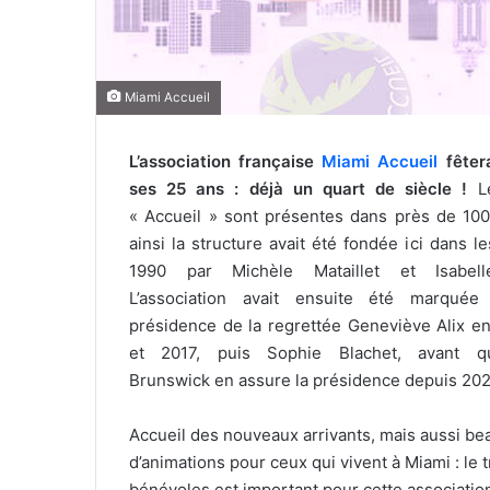
l
Miami Accueil
L’association française
Miami Accueil
fêter
ses 25 ans : déjà un quart de siècle !
Le
« Accueil » sont présentes dans près de 100
ainsi la structure avait été fondée ici dans l
1990 par Michèle Mataillet et Isabell
L’association avait ensuite été marquée
présidence de la regrettée Geneviève Alix e
et 2017, puis Sophie Blachet, avant qu’
Brunswick en assure la présidence depuis 202
Accueil des nouveaux arrivants, mais aussi b
d’animations pour ceux qui vivent à Miami : le t
bénévoles est important pour cette associatio