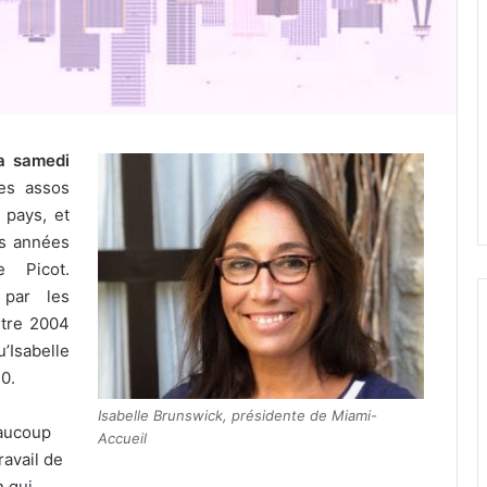
a samedi
s assos
 pays, et
es années
e Picot.
 par les
ntre 2004
Isabelle
0.
Isabelle Brunswick, présidente de Miami-
eaucoup
Accueil
ravail de
n qui