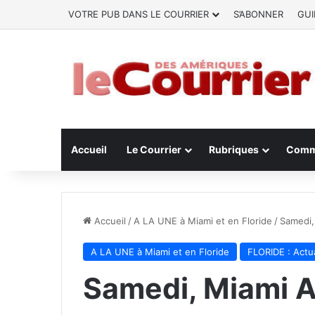
VOTRE PUB DANS LE COURRIER
S’ABONNER
GUI
Accueil
Le Courrier
Rubriques
Comm
Accueil
/
A LA UNE à Miami et en Floride
/
Samedi,
A LA UNE à Miami et en Floride
FLORIDE : Actua
Samedi, Miami A