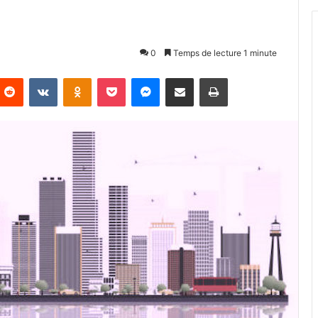
0
Temps de lecture 1 minute
Reddit
VKontakte
Odnoklassniki
Pocket
Messenger
Partager par email
Imprimer