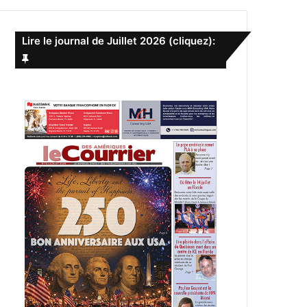
e
r
c
Lire le journal de Juillet 2026 (cliquez):
h
e
r
: