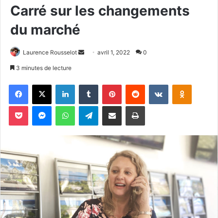
Carré sur les changements
du marché
Envoyer
Laurence Rousselot
avril 1, 2022
0
un
3 minutes de lecture
courriel
Facebook
X
Linkedin
Tumblr
Pinterest
Reddit
VKontakte
Odnoklas
Pocket
Messenger
WhatsApp
Telegram
Partager par email
Imprimer