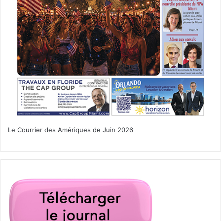
Avenir de l’immobilier en Floride
« La hausse des taux d’intérêts amorcée actuellement est
probablement le seul levier permettant de stopper cette
surenchère ».
Cependant, avec la fermeture des
frontières, les Américains ont pris conscience de l’intérêt
d’acheter une maison en Floride pour leurs vacances, mais
aussi pour la louer et la rentabiliser.
« L’immobilier en
Floride a donc encore de belles années devant lui ! ».
Le Courrier des Amériques de Juin 2026