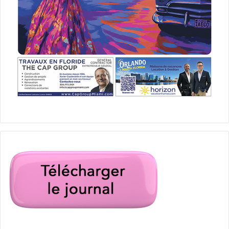
Plombier et dégâts des eaux dans le comté de Broward en Floride
: Dave21
agent immobilier
déménager en floride
escalation addendum
Floride
Frédérique Carré
immobilier
immobilier de luxe
immobilier en Floride
Lake Mary
location immobilière
marché de l'immobilier
métier agent immobilier
Orlando