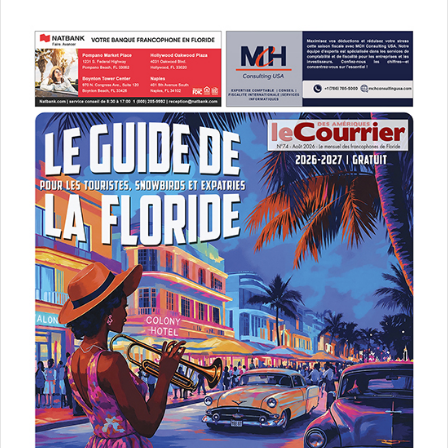
www.frederiquesellsflorida.com
www.facebook.com/frederique.car
refossati