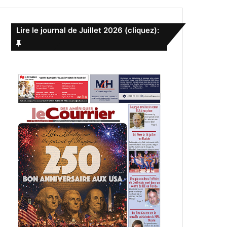
e
r
c
Lire le journal de Juillet 2026 (cliquez):
h
e
r
: