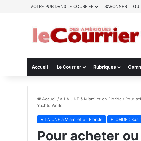
VOTRE PUB DANS LE COURRIER
S’ABONNER
GUI
Accueil
Le Courrier
Rubriques
Comm
Accueil
/
A LA UNE à Miami et en Floride
/
Pour ac
Yachts World
A LA UNE à Miami et en Floride
FLORIDE : Busi
Pour acheter ou