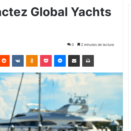
actez Global Yachts
0
2 minutes de lecture
Reddit
VKontakte
Odnoklassniki
Pocket
Messenger
Partager par email
Imprimer