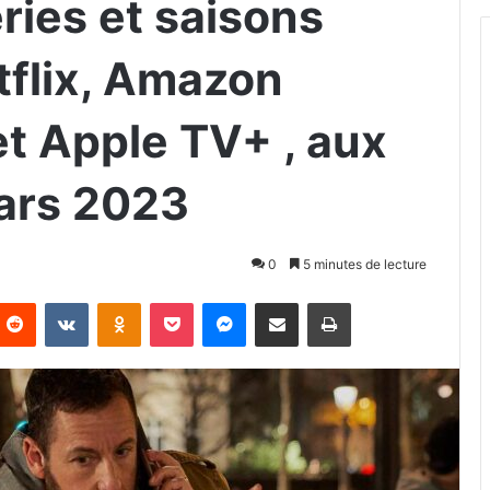
ries et saisons
tflix, Amazon
et Apple TV+ , aux
ars 2023
0
5 minutes de lecture
Reddit
VKontakte
Odnoklassniki
Pocket
Messenger
Partager par email
Imprimer