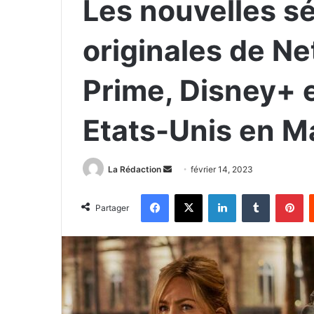
Les nouvelles sé
originales de Ne
Prime, Disney+ 
Etats-Unis en M
La Rédaction
E
février 14, 2023
n
Facebook
X
Linkedin
Tumblr
Pinterest
v
Partager
o
y
e
r
u
n