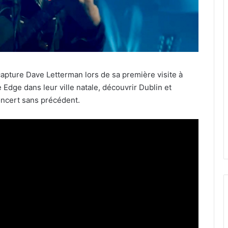
apture Dave Letterman lors de sa première visite à
dge dans leur ville natale, découvrir Dublin et
oncert sans précédent.