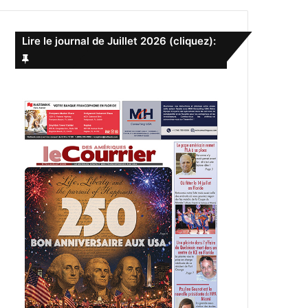
e
r
c
Lire le journal de Juillet 2026 (cliquez):
h
e
r
: