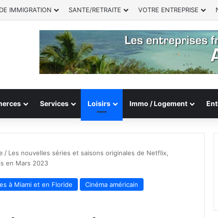
DE IMMIGRATION
SANTE/RETRAITE
VOTRE ENTREPRISE
erces
Services
Loisirs
Immo / Logement
Ent
e
/
Les nouvelles séries et saisons originales de Netflix,
is en Mars 2023
s à Miami et en Floride
Cinéma américain