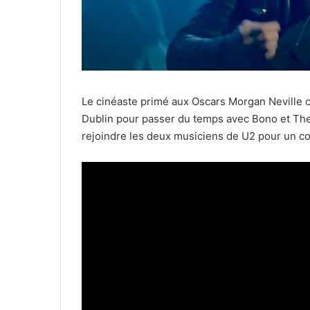
Le cinéaste primé aux Oscars Morgan Neville c
Dublin pour passer du temps avec Bono et The E
rejoindre les deux musiciens de U2 pour un c