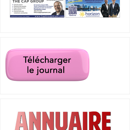
brûlage
brûlée
canne à sure
cendre
Clewiston
danger
dangereux
feu
Floride
Miami
novice
nuage
okeechobee
Palm Beach
poussière