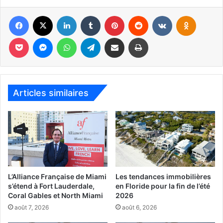
voyez que votre voiture est subitement couverte de
poussière, c’est soit la canne, soit un nuage de sable venu
Facebook
X
Linkedin
Tumblr
Pinterest
Reddit
VKontakte
Odnoklassniki
du Sahara (ça arrive aussi).
Pocket
Messenger
WhatsApp
Telegram
Partager par email
Imprimer
Articles similaires
L’Alliance Française de Miami
Les tendances immobilières
Train de canne à sucre de la US Sugar, près du lac Okeechobee
s’étend à Fort Lauderdale,
en Floride pour la fin de l’été
(Floride)
Coral Gables et North Miami
2026
août 7, 2026
août 6, 2026
Des réactions hostiles existent depuis longtemps, surtout