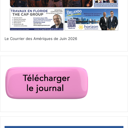
Bien évidemment des « class actions » ont été amenées
devant les tribunaux, mais sans aboutir. L’industrie du
sucre conteste les analyses parlant de danger.
Ainsi, vu les articles et études publiées sur le sujet, il
Le Courrier des Amériques de Juin 2026
semblerait que les brûlages ne soient pas un danger pour
le sud de la Floride, et que si danger il y avait, la
discussion porte alors surtout sur les villes proches des
brûlages. A chacun, cependant, de se faire son avis…
PUBLICITE :