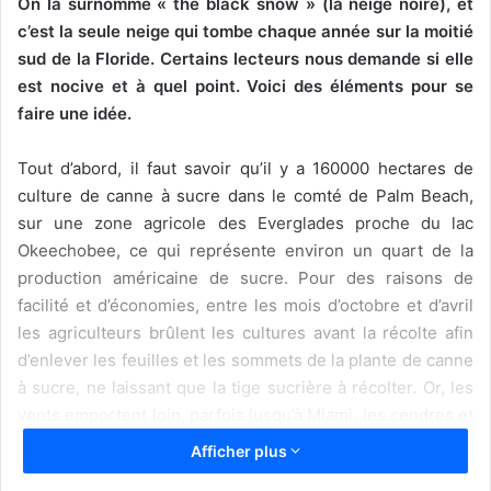
On la surnomme « the black snow » (la neige noire), et
c’est la seule neige qui tombe chaque année sur la moitié
sud de la Floride. Certains lecteurs nous demande si elle
est nocive et à quel point. Voici des éléments pour se
faire une idée.
Tout d’abord, il faut savoir qu’il y a 160000 hectares de
culture de canne à sucre dans le comté de Palm Beach,
sur une zone agricole des Everglades proche du lac
Okeechobee, ce qui représente environ un quart de la
production américaine de sucre. Pour des raisons de
facilité et d’économies, entre les mois d’octobre et d’avril
les agriculteurs brûlent les cultures avant la récolte afin
d’enlever les feuilles et les sommets de la plante de canne
à sucre, ne laissant que la tige sucrière à récolter. Or, les
vents emportent loin, parfois jusqu’à Miami, les cendres et
particules fines qui se déposent ensuite en plus ou moins
Afficher plus
grand nombre dans les villes aux alentours. Quand vous