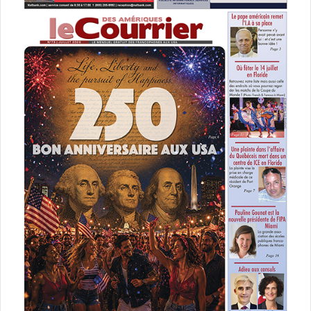
:
livre
Manhattan Palace
nouveauté
roman