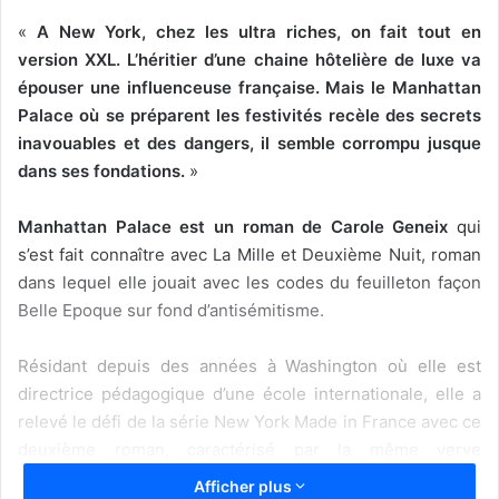
«
A New York, chez les ultra riches, on fait tout en
version XXL. L’héritier d’une chaine hôtelière de luxe va
épouser une influenceuse française. Mais le Manhattan
Palace où se préparent les festivités recèle des secrets
inavouables et des dangers, il semble corrompu jusque
dans ses fondations.
»
Manhattan Palace est un roman de Carole Geneix
qui
s’est fait connaître avec La Mille et Deuxième Nuit, roman
dans lequel elle jouait avec les codes du feuilleton façon
Belle Epoque sur fond d’antisémitisme.
Résidant depuis des années à Washington où elle est
directrice pédagogique d’une école internationale, elle a
relevé le défi de la série New York Made in France avec ce
deuxième roman, caractérisé par la même verve
fantaisiste, sans exclure la noirceur de la peinture sociale.
Afficher plus