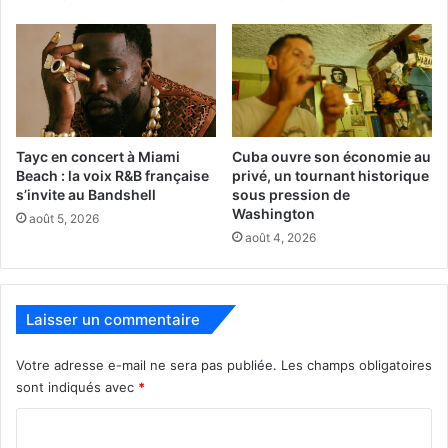
réglé comme un lancement de fusée va tourner au
désastre ! »
Manhattan Palace,
par Carole Geneix
Sortie le 10 mai en France et publié aux Éditions
Rivages. 280 pages, 20€.
Tayc en concert à Miami
Cuba ouvre son économie au
Beach : la voix R&B française
privé, un tournant historique
s’invite au Bandshell
sous pression de
Compte Instagram de l’auteure :
Washington
août 5, 2026
https://www.instagram.com/carolegeneix/
août 4, 2026
PUBLICITE :
Laisser un commentaire
Votre adresse e-mail ne sera pas publiée.
Les champs obligatoires
sont indiqués avec
*
C