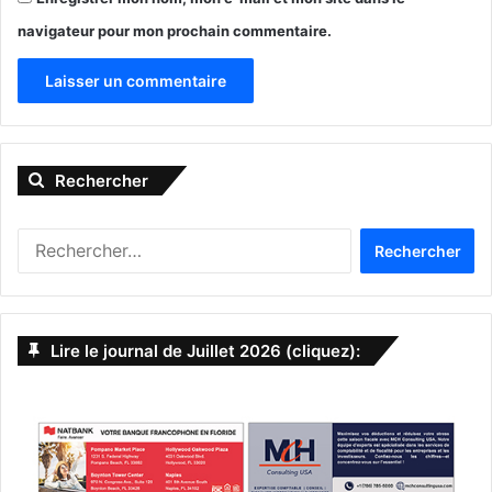
navigateur pour mon prochain commentaire.
A
l
Rechercher
t
e
R
r
e
n
c
h
a
e
Lire le journal de Juillet 2026 (cliquez):
t
r
c
i
h
v
e
r
e
: