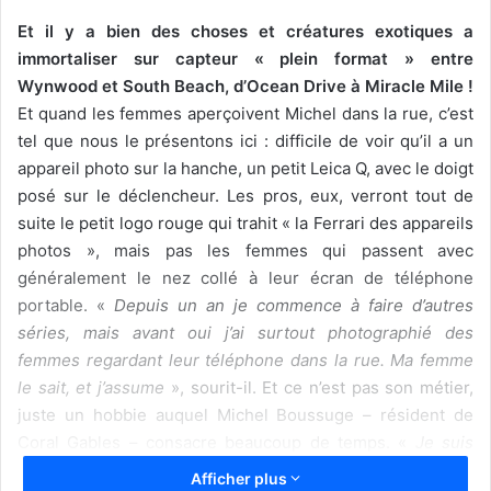
Et il y a bien des choses et créatures exotiques a
immortaliser sur capteur « plein format » entre
Wynwood et South Beach, d’Ocean Drive à Miracle Mile !
Et quand les femmes aperçoivent Michel dans la rue, c’est
tel que nous le présentons ici : difficile de voir qu’il a un
appareil photo sur la hanche, un petit Leica Q, avec le doigt
posé sur le déclencheur. Les pros, eux, verront tout de
suite le petit logo rouge qui trahit « la Ferrari des appareils
photos », mais pas les femmes qui passent avec
généralement le nez collé à leur écran de téléphone
portable. «
Depuis un an je commence à faire d’autres
séries, mais avant oui j’ai surtout photographié des
femmes regardant leur téléphone dans la rue. Ma femme
le sait, et j’assume
», sourit-il. Et ce n’est pas son métier,
juste un hobbie auquel Michel Boussuge – résident de
Coral Gables – consacre beaucoup de temps. «
Je suis
d’une famille de dentistes parisiens et j’avais des
Afficher plus