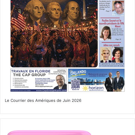
l’écran de l’appareil.
» Cet été Michel part en Sardaigne…
ça risque d’être autrement plus sportif là-bas avec les
grands frères !!!
Des cours gratuits de photo avec
Miami Accueil
Avec l’association française Miami Accueil, Michel
Boussuge a démarré cette année un groupe consacré à la
« photo de rue ». «
On va en faire plus régulièrement à
partir de la rentrée. Les gens peuvent venir quel que soit
leur niveau et leur appareil, même avec un téléphone
portable. Bien sûr c’est mieux s’ils ont un vrai appareil
Le Courrier des Amériques de Juin 2026
photo avec une molette afin de pouvoir régler la vitesse et
l’ouverture. Parfois ils prennent des photos vraiment très
bien, que j’aurai aimé prendre moi même, et on se
retrouve avec un résultat qui, pour une même scène, va
être très différent pour chaque participant. Ils souhaitent