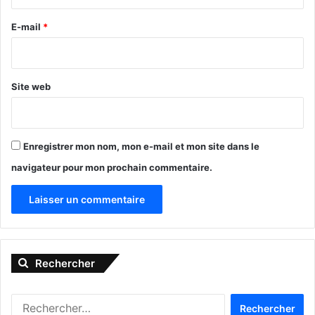
r
e
E-mail
*
*
Cette Londonienne a visiblement repéré Michel ! (crédit photo :
Site web
Michel Boussuge)
Et, voler des photos de femmes, ça
peut être dangereux… Michel s’est-il
Enregistrer mon nom, mon e-mail et mon site dans le
déjà fait pécho ?!
navigateur pour mon prochain commentaire.
A
l
Rechercher
t
e
R
r