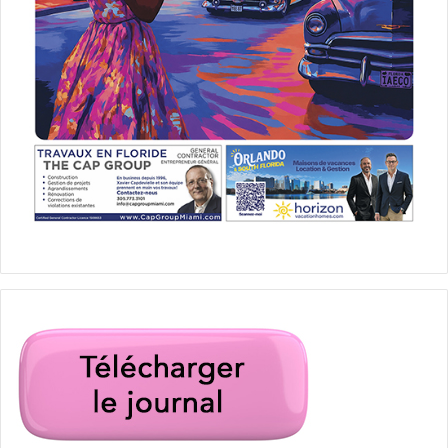
Que les articles soient vus dans un « environnement
Facebook », avec les publicités imposées par le réseau
social, pose donc un problème crucial. Les médias ne
bénéficient pas de leur propre travail, et on peut aussi par
extension préciser que cet argent gagné par Facebook sur
le dos des journalistes Canadiens n’est… pas même
réinvesti au Canada !
En attendant, le bras de fer se poursuit : le gouvernement
fédéral canadien, tout comme celui du Québec, ont décidé
d’arrêter leurs publicités sur Facebook.
Nous soutenons d’autant plus la loi C-18 que nous ne
sommes pas un média basé au Canada : nous espérons
qu’un projet similaire arrive aux Etats-Unis et ailleurs.
Notre journal,
Le Courrier des Amériques
, n’étant pas dans
la catégorie des « mass média », nous soulignons qu’il