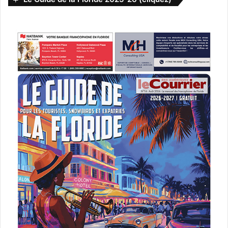
articles, certains médias payent des sommes importantes
à Facebook. Ce qui, là aussi, créée un déséquilibre, en
fonction de l’argent versé, et pas en fonction de la qualité
de l’information. Si un mauvais blog paye, alors il aura plus
de visibilité que les autres.
Au final Facebook argue qu’il n’a pas besoin des médias,
car « seuls 3% des contenus partagés sur le réseau sont
produits par les médias ». Effectivement, dans ce cas
Facebook devrait interdire complètement les publications
de liens venant de médias, comme il menace de le faire
avec le Canada (après l’Australie).
On verra bien si Facebook arrive ou pas à s’en passer.
Mais le problème n’est pas que le partage de nouvelles ne
représente « que 3% » sur Facebook. Le problème c’est
que ces « 3% » sont essentiels pour financer les médias !