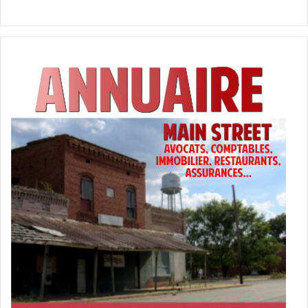
n’est pas forcément intéressant de laisser les réseaux
sociaux établir eux mêmes des partenariats commerciaux
avec les médias, désignant qui peut être rémunéré et qui
peut être pillé gratuitement.
On ajoutera les louvoiements équivoques de Facebook
pour tout ce qui concerne les médias, les copyrights, la
liberté d’expression ou la restriction des propos illégaux
(diffamation, racisme etc…). Certes, depuis l’arrivée des
réseaux sociaux, les gouvernements se défaussent
souvent sur eux pour faire à la fois la police et la justice à
leur place : traquer et censurer les contrevenants.
Alors, si Facebook ou d’autres réseaux venaient à interdire
la publication de contenus fabriqués par les médias
canadiens, australiens ou autres, ça ne nous semble pas
constituer un problème. Ca n’empêcherait personne de
partager les nouvelles, en citant par exemple sa source :