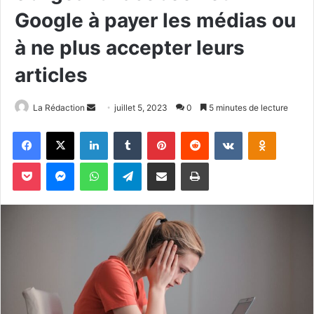
Google à payer les médias ou
à ne plus accepter leurs
articles
La Rédaction
E
juillet 5, 2023
0
5 minutes de lecture
n
Facebook
X
Linkedin
Tumblr
Pinterest
Reddit
VKontakte
Odnoklassniki
v
o
Pocket
Messenger
WhatsApp
Telegram
Partager par email
Imprimer
y
e
r
u
n
c
o
u
r