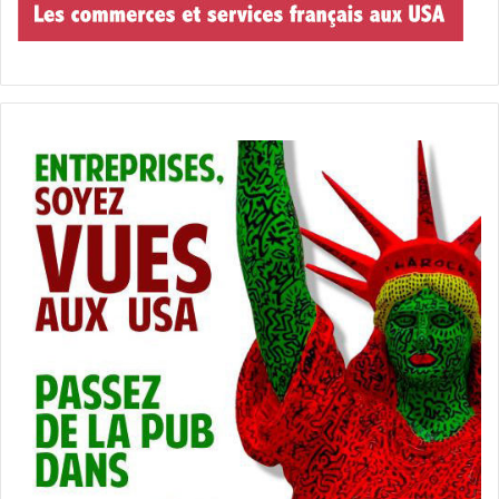
« Allez lire ça sur tel média !» Les lecteurs arriveraient
sans problème à retrouver le média en question. Peut-
être qu’ils le retrouveraient grâce à Google ; mais il ne faut
pas croire qu’avant l’existence des réseaux sociaux et de
Google les lecteurs avaient du mal à trouver les médias !
Ainsi, en cas de séparation, chacun pourrait continuer sa
route séparément, les réseaux sociaux d’une part et les
médias de l’autre. Pas certain, toutefois, qu’on s’oriente
vers un divorce à l’amiable…
Gwendal Gauthier
Publisher du journal
Le Courrier des Amériques
PUBLICITE :