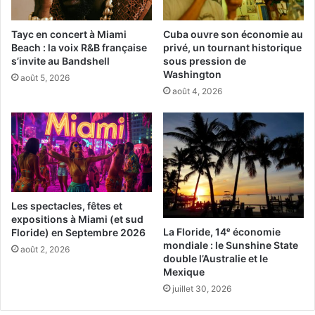
sociaux (en cas contraire ils provoqueraient des guerres
supplémentaires).
Tayc en concert à Miami
Cuba ouvre son économie au
Beach : la voix R&B française
privé, un tournant historique
Qu’est-ce que la loi C-18
s’invite au Bandshell
sous pression de
Washington
août 5, 2026
La Loi C-18 vise «
à aider les entreprises de nouvelles à
août 4, 2026
obtenir une indemnisation équitable lorsque leur contenu
de nouvelles est rendu disponible par des intermédiaires
de nouvelles numériques qui dominent le marché et que
ces intermédiaires en tirent des avantages
économiques. (…) Le régime de sanctions administratives
pécuniaires mis en place par la Loi pourrait donner lieu à
Les spectacles, fêtes et
la possibilité de sanctions pécuniaires importantes
»
expositions à Miami (et sud
La Floride, 14ᵉ économie
Floride) en Septembre 2026
mondiale : le Sunshine State
La Loi C-18 est disponible ici
août 2, 2026
double l’Australie et le
Mexique
Le gouvernement canadien a jusqu’au mois de décembre
juillet 30, 2026
pour définir les principes d’application de la nouvelle loi.