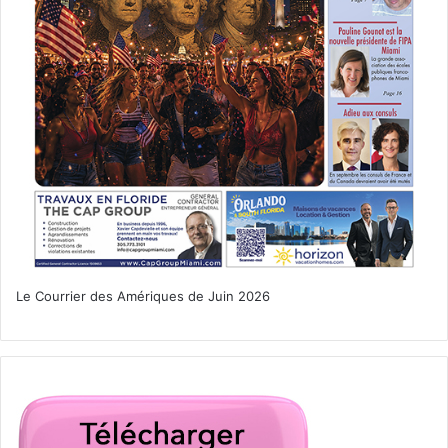
les médias comme un kiosque à journaux : il vous montre
ce qu’il a en stock et vous pouvez sortir de Google aussi
facilement que d’un kiosque afin d’aller lire votre média
ailleurs. C’est certainement possible d’améliorer le
système, mais on ne voit pas trop de problème à cette
organisation.
Facebook pose un autre problème qui nous semble bien
plus important. Quand vous lisez un article ou une vidéo
dans Facebook… vous êtes DANS Facebook. Vous n’êtes
pas dans le média en question. Une fois terminé l’article
vous pouvez continuer à errer dans Facebook, avec les
Le Courrier des Amériques de Juin 2026
pubs de Facebook etc… L’article que vous avez consommé
l’a été à l’intérieur de Facebook. Et pas dans le média.
Alors, cette sorte d’utilisation est très bien pour le confort
immédiat de l’utilisateur de Facebook. Mais c’est
nettement moins bien pour la rémunération du média et