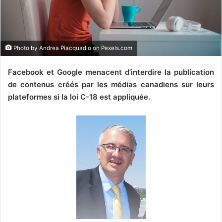
r
i
e
l
Photo by Andrea Piacquadio on
Pexels.com
Facebook et Google menacent d’interdire la publication
de contenus créés par les médias canadiens sur leurs
plateformes si la loi C-18 est appliquée.