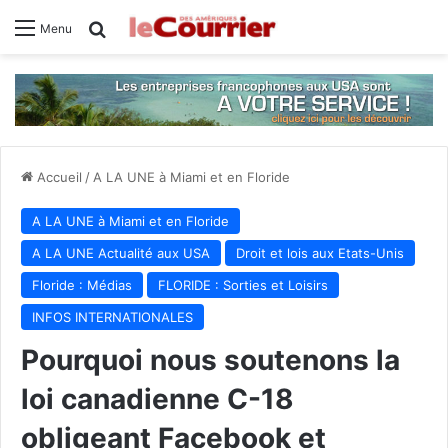
Rechercher
Menu
Accueil
/
A LA UNE à Miami et en Floride
A LA UNE à Miami et en Floride
A LA UNE Actualité aux USA
Droit et lois aux Etats-Unis
Floride : Médias
FLORIDE : Sorties et Loisirs
INFOS INTERNATIONALES
Pourquoi nous soutenons la
loi canadienne C-18
obligeant Facebook et