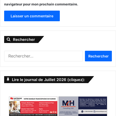
navigateur pour mon prochain commentaire.
A
l
Rechercher
t
e
R
r
e
n
c
h
a
e
Lire le journal de Juillet 2026 (cliquez):
t
r
c
i
h
v
e
r
e
:
: