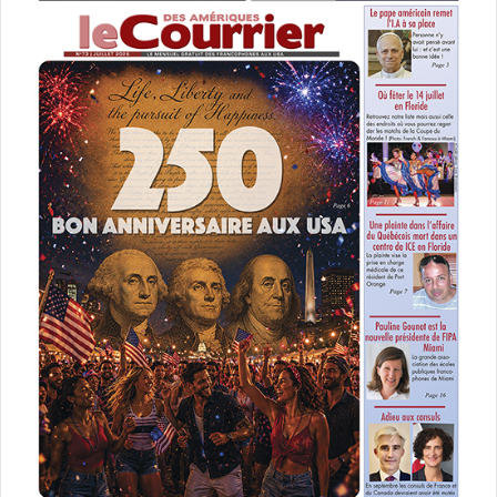
Broward
Canadiens
Floride
Miami
où trouver des produits québécois
Palm Beach
poutine
québecois