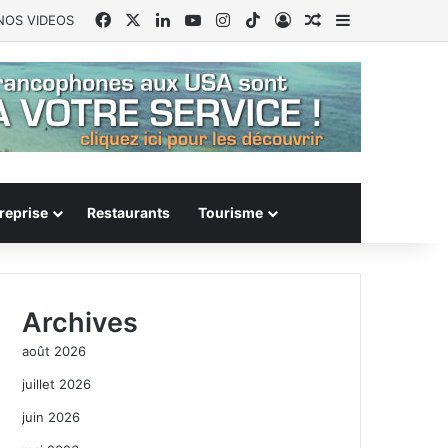
Facebook
X
Linkedin
YouTube
Instagram
TikTok
Connexion
Article Aléatoire
Sidebar (barr
NOS VIDEOS
reprise
Restaurants
Tourisme
Archives
août 2026
juillet 2026
juin 2026