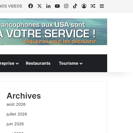
Facebook
X
Linkedin
YouTube
Instagram
TikTok
Connexion
Article Aléatoire
Sidebar (barr
NOS VIDEOS
reprise
Restaurants
Tourisme
Archives
août 2026
juillet 2026
juin 2026