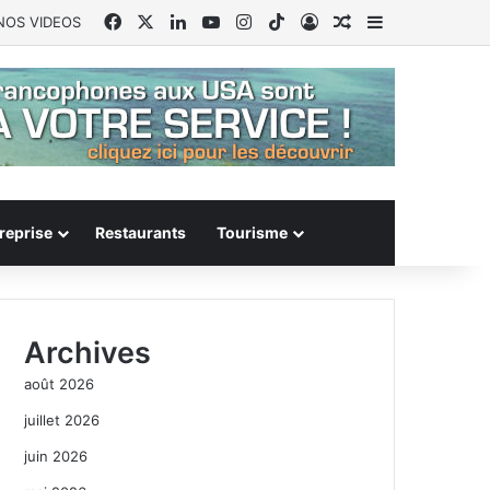
Facebook
X
Linkedin
YouTube
Instagram
TikTok
Connexion
Article Aléatoire
Sidebar (barr
NOS VIDEOS
reprise
Restaurants
Tourisme
Archives
août 2026
juillet 2026
juin 2026