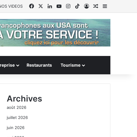
Facebook
X
Linkedin
YouTube
Instagram
TikTok
Connexion
Article Aléatoire
Sidebar (barr
NOS VIDEOS
reprise
Restaurants
Tourisme
Archives
août 2026
juillet 2026
juin 2026