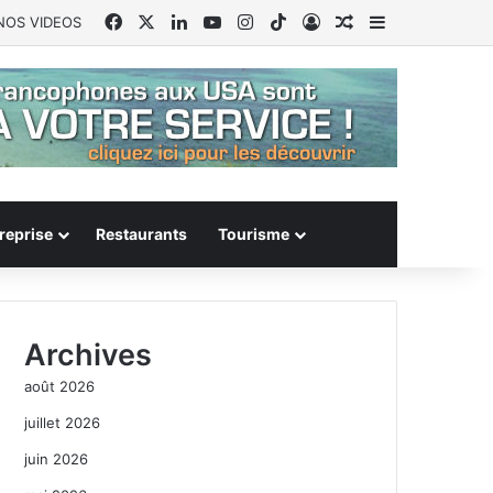
Facebook
X
Linkedin
YouTube
Instagram
TikTok
Connexion
Article Aléatoire
Sidebar (barr
NOS VIDEOS
reprise
Restaurants
Tourisme
Archives
août 2026
juillet 2026
juin 2026