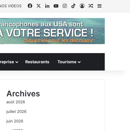
Facebook
X
Linkedin
YouTube
Instagram
TikTok
Connexion
Article Aléatoire
Sidebar (barr
NOS VIDEOS
reprise
Restaurants
Tourisme
Archives
août 2026
juillet 2026
juin 2026