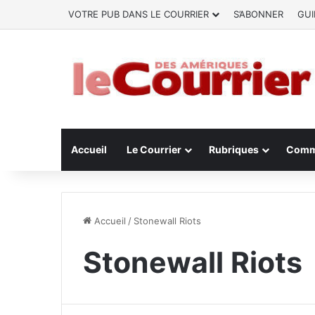
VOTRE PUB DANS LE COURRIER
S’ABONNER
GUI
Accueil
Le Courrier
Rubriques
Comm
Accueil
/
Stonewall Riots
Stonewall Riots