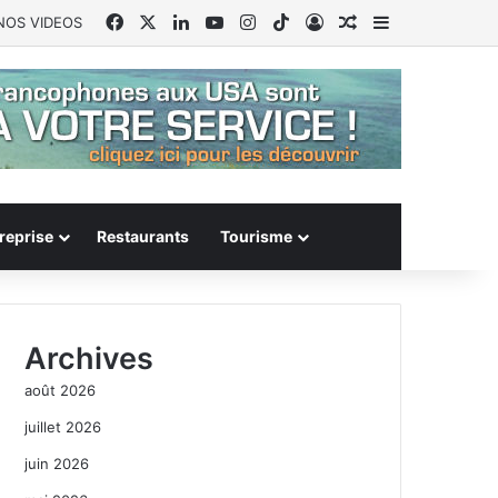
Facebook
X
Linkedin
YouTube
Instagram
TikTok
Connexion
Article Aléatoire
Sidebar (barr
NOS VIDEOS
reprise
Restaurants
Tourisme
Archives
août 2026
juillet 2026
juin 2026