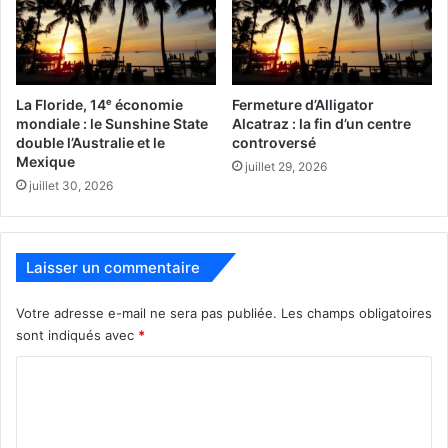
La Floride, 14ᵉ économie
Fermeture d’Alligator
mondiale : le Sunshine State
Alcatraz : la fin d’un centre
double l’Australie et le
controversé
Mexique
juillet 29, 2026
juillet 30, 2026
Laisser un commentaire
Votre adresse e-mail ne sera pas publiée.
Les champs obligatoires
sont indiqués avec
*
C
o
m