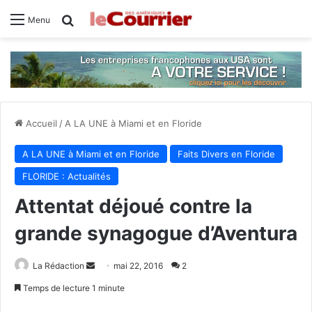
Rechercher
Menu
Accueil
/
A LA UNE à Miami et en Floride
A LA UNE à Miami et en Floride
Faits Divers en Floride
FLORIDE : Actualités
Attentat déjoué contre la
grande synagogue d’Aventura
La Rédaction
E
mai 22, 2016
2
n
Temps de lecture 1 minute
v
Facebook
X
Linkedin
Tumblr
Pinterest
Reddit
VKontakte
Odnoklassniki