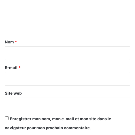
m
e
n
t
a
Nom
*
i
attentat
aventura
Floride
r
James Medina
terroriste
e
E-mail
*
*
Site web
Enregistrer mon nom, mon e-mail et mon site dans le
navigateur pour mon prochain commentaire.